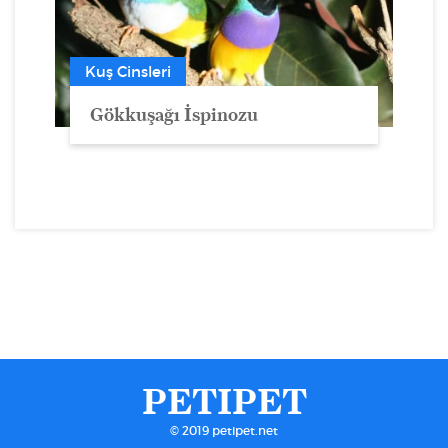
Kuş Cinsleri
Gökkuşağı İspinozu
PETIPET
© 2019 petipet.net