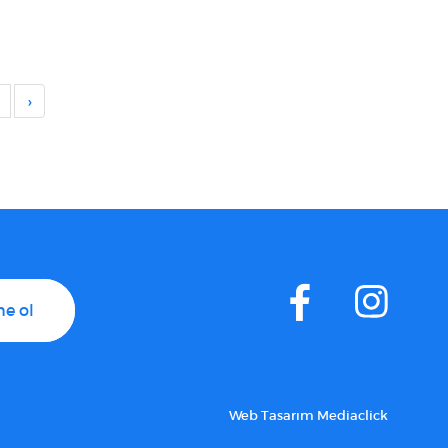
›
e ol
Web Tasarım
Mediaclick