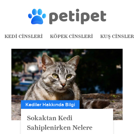
KEDİ CİNSLERİ
KÖPEK CİNSLERİ
KUŞ CİNSLER
Kediler Hakkında Bilgi
Sokaktan Kedi
Sahiplenirken Nelere