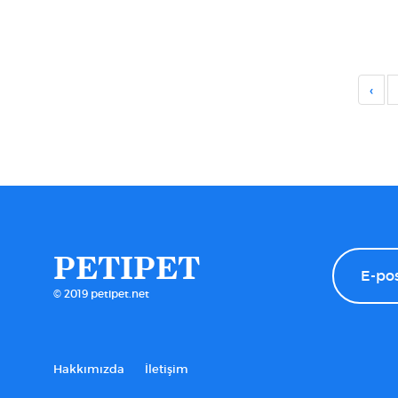
‹
PETIPET
© 2019 petipet.net
Hakkımızda
İletişim