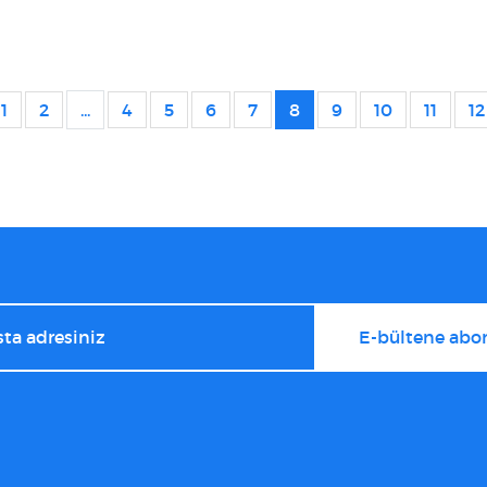
1
2
...
4
5
6
7
8
9
10
11
12
E-bültene abon