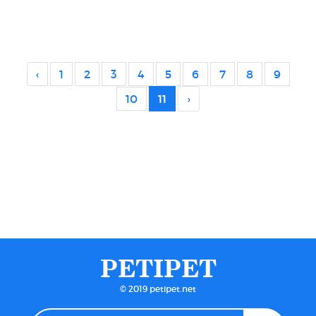
‹
1
2
3
4
5
6
7
8
9
10
11
›
PETIPET
© 2019 petipet.net