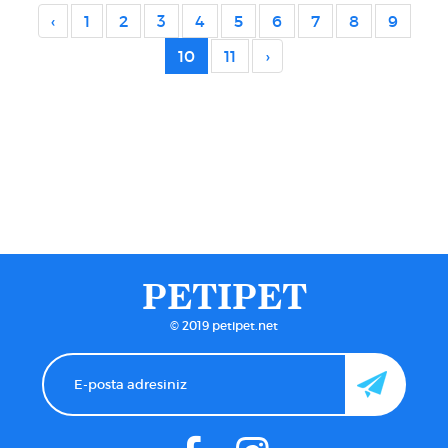
‹
1
2
3
4
5
6
7
8
9
10
11
›
PETIPET
© 2019 petipet.net