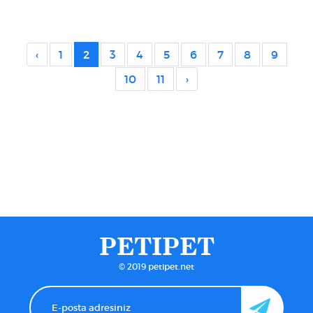
‹
1
2
3
4
5
6
7
8
9
10
11
›
PETIPET
© 2019 petipet.net