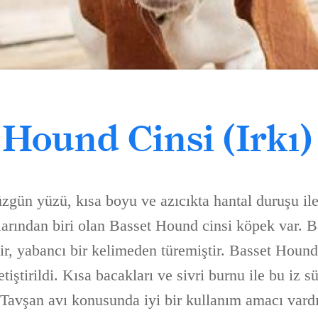
 Hound Cinsi (Irkı
üzgün yüzü, kısa boyu ve azıcıkta hantal duruşu il
larından biri olan Basset Hound cinsi köpek var. B
r, yabancı bir kelimeden türemiştir. Basset Hound’
tiştirildi. Kısa bacakları ve sivri burnu ile bu iz s
. Tavşan avı konusunda iyi bir kullanım amacı vard