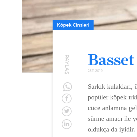
Köpek Cinsleri
Basset
PAYLAŞ
25.11.2019
Sarkık kulakları, 
popüler köpek ırk
cüce anlamına geli
sürme amacı ile ye
oldukça da iyidir