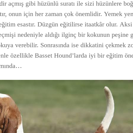
dir açmış gibi hüzünlü suratı ile sizi hüzünlere bo
ır, onun için her zaman çok önemlidir. Yemek yem
ğitim esastır. Düzgün eğitilirse itaatkâr olur. Ak
eçmişi nedeniyle aldığı ilginç bir kokunun peşine 
kuya verebilir. Sonrasında ise dikkatini çekmek zo
nle özellikle Basset Hound’larda iyi bir eğitim ön
kımında…