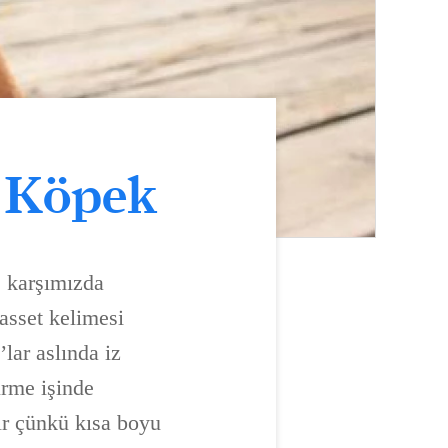
) Köpek
e karşımızda
asset kelimesi
lar aslında iz
ürme işinde
ır çünkü kısa boyu