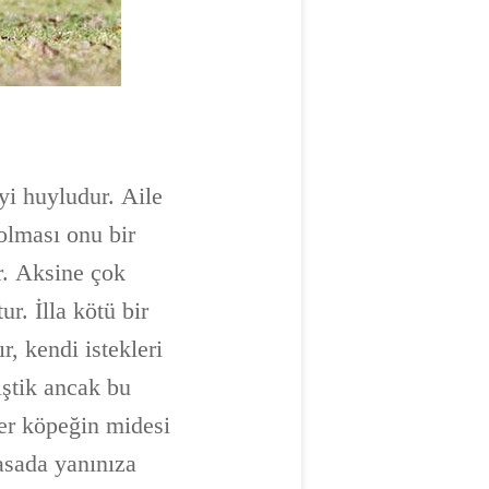
iyi huyludur. Aile
olması onu bir
r. Aksine çok
ur. İlla kötü bir
r, kendi istekleri
iştik ancak bu
er köpeğin midesi
asada yanınıza