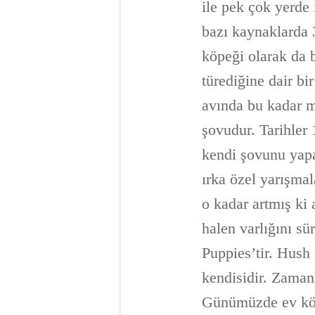
ile pek çok yerde 
bazı kaynaklarda 
köpeği olarak da b
türediğine dair bi
avında bu kadar m
şovudur. Tarihler
kendi şovunu yapa
ırka özel yarışmal
o kadar artmış ki
halen varlığını s
Puppies’tir. Hush
kendisidir. Zaman
Günümüzde ev köpe