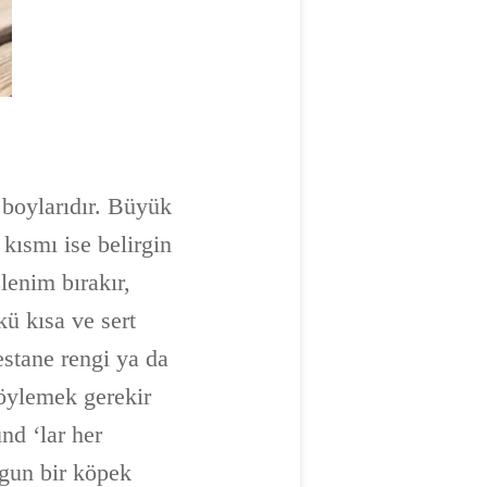
 boylarıdır. Büyük
 kısmı ise belirgin
lenim bırakır,
ü kısa ve sert
estane rengi ya da
söylemek gerekir
nd ‘lar her
ygun bir köpek