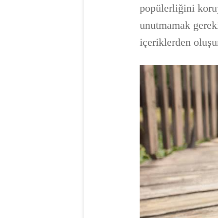
popülerliğini kor
unutmamak gereki
içeriklerden oluşu