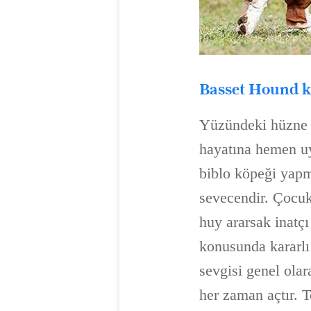
Basset Hound k
Yüzündeki hüzne in
hayatına hemen uy
biblo köpeği yapm
sevecendir. Çocukla
huy ararsak inatçı 
konusunda kararlı 
sevgisi genel ola
her zaman açtır. 