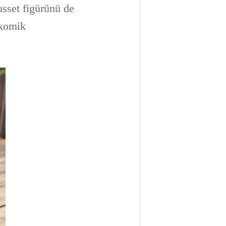
usset figürünü de
 komik