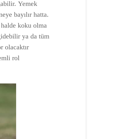
ğabilir. Yemek
eye bayılır hatta.
si halde koku olma
gidebilir ya da tüm
r olacaktır
emli rol