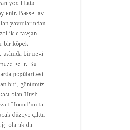
yanıyor. Hatta
ylenir. Basset av
kalan yavrularından
zellikle tavşan
r bir köpek
 aslında bir nevi
müze gelir. Bu
larda popülaritesi
dan biri, günümüz
rkası olan Hush
asset Hound’un ta
acak düzeye çıktı.
ği olarak da