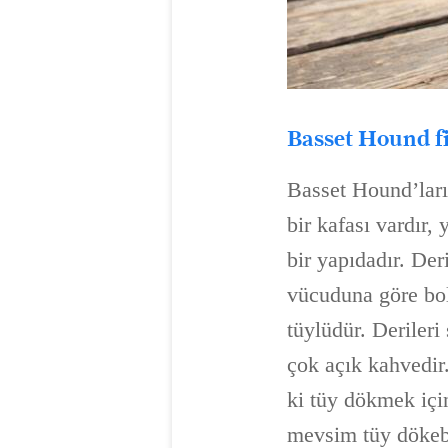
Basset Hound fiz
Basset Hound’ların
bir kafası vardır, 
bir yapıdadır. Der
vücuduna göre bol
tüylüdür. Derileri
çok açık kahvedir.
ki tüy dökmek içi
mevsim tüy dökebi