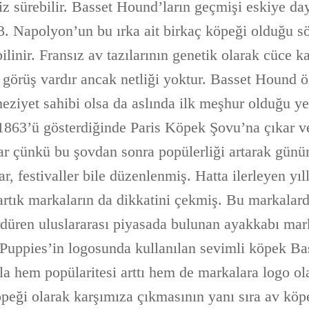
iz sürebilir. Basset Hound’ların geçmişi eskiye da
3. Napolyon’un bu ırka ait birkaç köpeği olduğu sö
ilinir. Fransız av tazılarının genetik olarak cüce 
r görüş vardır ancak netliği yoktur. Basset Hound ö
eziyet sahibi olsa da aslında ilk meşhur olduğu ye
 1863’ü gösterdiğinde Paris Köpek Şovu’na çıkar ve
r çünkü bu şovdan sonra popülerliği artarak günü
ar, festivaller bile düzenlenmiş. Hatta ilerleyen yıl
 artık markaların da dikkatini çekmiş. Bu markalar
ürdüren uluslararası piyasada bulunan ayakkabı ma
 Puppies’in logosunda kullanılan sevimli köpek B
la hem popülaritesi arttı hem de markalara logo ol
ği olarak karşımıza çıkmasının yanı sıra av köpe