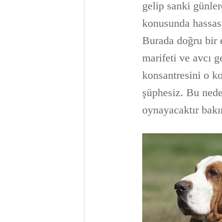
gelip sanki günler
konusunda hassast
Burada doğru bir e
marifeti ve avcı g
konsantresini o ko
şüphesiz. Bu nede
oynayacaktır ba