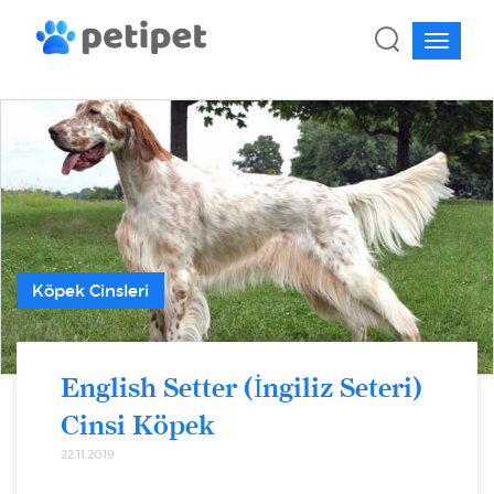
Köpek Cinsleri
English Setter (İngiliz Seteri)
Cinsi Köpek
22.11.2019