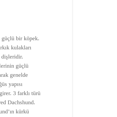
e güçlü bir köpek.
rkık kulakları
dişleridir.
lerinin güçlü
arak genelde
ğüs yapısı
irer. 3 farklı türü
red Dachshund.
hund’ın kürkü