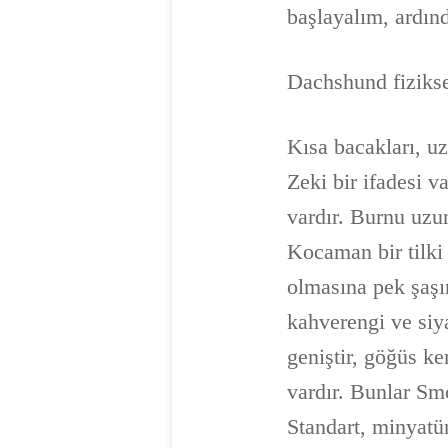
başlayalım, ardın
Dachshund fiziksel
Kısa bacakları, uz
Zeki bir ifadesi v
vardır. Burnu uzun
Kocaman bir tilki
olmasına pek şaşı
kahverengi ve siya
geniştir, göğüs kem
vardır. Bunlar S
Standart, minyatü