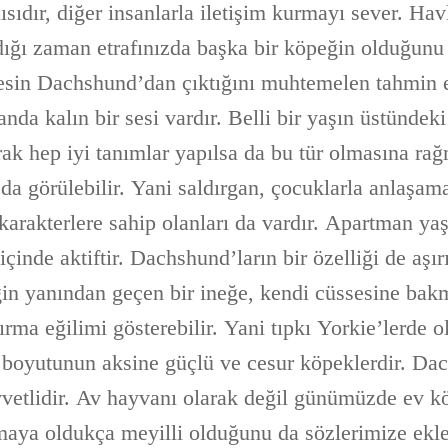
sıdır, diğer insanlarla iletişim kurmayı sever. Hav
ğı zaman etrafınızda başka bir köpeğin olduğunu 
esin Dachshund’dan çıktığını muhtemelen tahmin 
anda kalın bir sesi vardır. Belli bir yaşın üstündeki
arak hep iyi tanımlar yapılsa da bu tür olmasına r
da görülebilir. Yani saldırgan, çocuklarla anlaşama
 karakterlere sahip olanları da vardır. Apartman ya
içinde aktiftir. Dachshund’ların bir özelliği de aşırı
ğin yanından geçen bir ineğe, kendi cüssesine ba
ldırma eğilimi gösterebilir. Yani tıpkı Yorkie’lerde 
boyutunun aksine güçlü ve cesur köpeklerdir. Dac
vvetlidir. Av hayvanı olarak değil günümüzde ev k
almaya oldukça meyilli olduğunu da sözlerimize ek