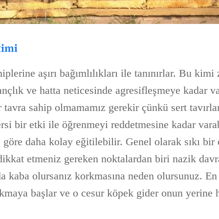
timi
plerine aşırı bağımlılıkları ile tanınırlar. Bu kimi
nçlık ve hatta neticesinde agresifleşmeye kadar va
r tavra sahip olmamamız gerekir çünkü sert tavırl
rsi bir etki ile öğrenmeyi reddetmesine kadar vara
 göre daha kolay eğitilebilir. Genel olarak sıkı bir 
 dikkat etmeniz gereken noktalardan biri nazik dav
da kaba olursanız korkmasına neden olursunuz. En 
kmaya başlar ve o cesur köpek gider onun yerine h