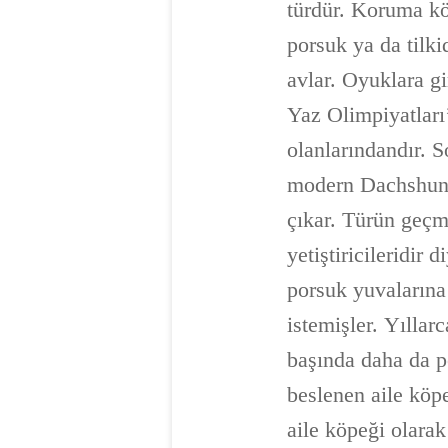
türdür. Koruma kö
porsuk ya da tilk
avlar. Oyuklara g
Yaz Olimpiyatları
olanlarındandır. S
modern Dachshund 
çıkar. Türün geçm
yetiştiricileridir
porsuk yuvalarına
istemişler. Yıllar
başında daha da p
beslenen aile köpe
aile köpeği olarak