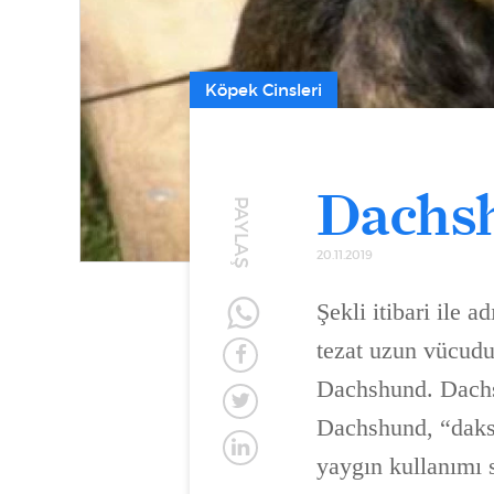
Köpek Cinsleri
Dachsh
PAYLAŞ
20.11.2019
Şekli itibari ile 
tezat uzun vücudu 
Dachshund. Dachsh
Dachshund, “dakshu
yaygın kullanımı 