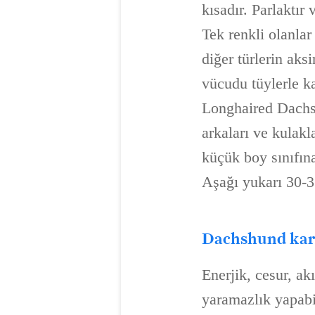
kısadır. Parlaktır 
Tek renkli olanlar
diğer türlerin aks
vücudu tüylerle ka
Longhaired Dachsh
arkaları ve kulakl
küçük boy sınıfına
Aşağı yukarı 30-35
Dachshund kara
Enerjik, cesur, ak
yaramazlık yapabil