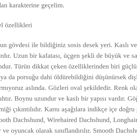
dan karakterine geçelim.
 özellikleri
un gövdesi ile bildiğiniz sosis desek yeri. Kaslı v
ardır. Uzun bir kafatası, üçgen şekli de büyük ve sa
dur. Türün dikkat çeken özelliklerinden biri güçlü 
 ya da porsuğu dahi öldürebildiğini düşünürsek diş
rmıyoruz aslında. Gözleri oval şekildedir. Renk ol
htır. Boynu uzundur ve kaslı bir yapısı vardır. Gö
iği çıkıntılıdır. Karnı aşağılara indikçe içe doğru g
mooth Dachshund, Wirehaired Dachshund, Longhai
r ve oyuncak olarak sınıflandırılır. Smooth Dachs