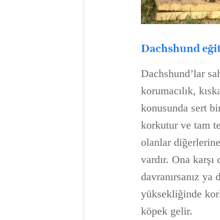
Dachshund eği
Dachshund’lar sahi
korumacılık, kıska
konusunda sert bi
korkutur ve tam te
olanlar diğerlerine
vardır. Ona karşı
davranırsanız ya 
yüksekliğinde kor
köpek gelir.