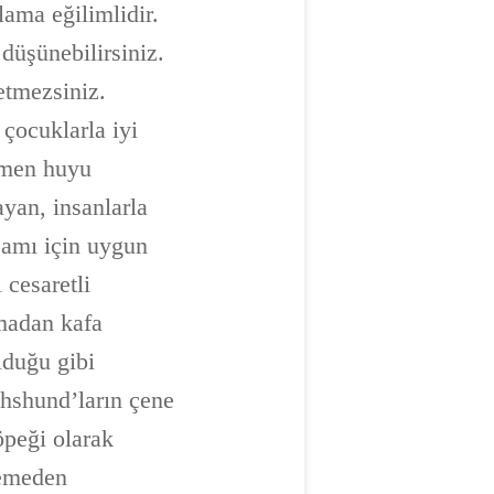
lama eğilimlidir.
düşünebilirsiniz.
etmezsiniz.
 çocuklarla iyi
ağmen huyu
yan, insanlarla
şamı için uygun
 cesaretli
kmadan kafa
olduğu gibi
hshund’ların çene
öpeği olarak
lemeden