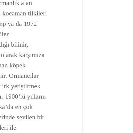
zmanlık alanı
 kocaman tilkileri
ump ya da 1972
üler
ğı bilinir,
 olarak karşımıza
lman köpek
inir. Ormancılar
 ırk yetiştirmek
ı. 1900’lü yılların
ika’da en çok
rinde sevilen bir
eri ile