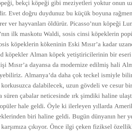
peği, bekçi köpeği gibi meziyetleri yoktur onun u
idir. Evet doğru duydunuz bu küçük boyuna rağmen
irer ver hayvanları öldürür. Picasso’nun köpeği L
’nın ilk maskotu Waldi, sosis cinsi köpeklerin pop
osis köpeklerin kökeninin Eski Mısır’a kadar uzandı
köpekler Alman köpek yetiştiricilerinin bir eseri
işi Mısır’a dayansa da modernize edilmiş hali A
 diyebiliriz. Almanya’da daha çok teckel ismiyle bil
 korkusuzca dalabilecek, uzun gövdeli ve cesur bir
ca süren çabalar neticesinde ırk şimdiki haline ulaşt
opüler hale geldi. Öyle ki ilerleyen yıllarda Amer
klerinden biri haline geldi. Bugün dünyanın her ye
 karşımıza çıkıyor. Önce ilgi çeken fiziksel özellikl