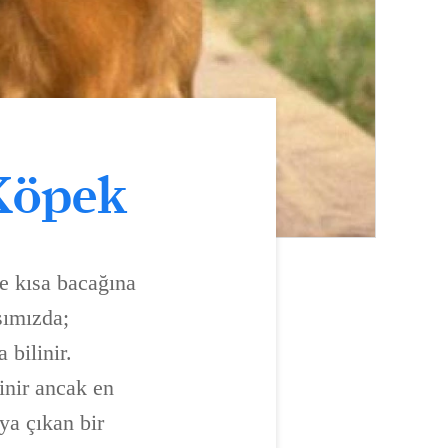
 Köpek
ve kısa bacağına
şımızda;
bilinir.
inir ancak en
ya çıkan bir