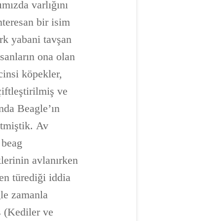
ımızda varlığını
nteresan bir isim
ırk yabani tavşan
nsanların ona olan
cinsi köpekler,
iftleştirilmiş ve
ında Beagle’ın
etmiştik. Av
 beag
lerinin avlanırken
en türediği iddia
gle zamanla
s (Kediler ve