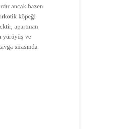
kardır ancak bazen
arkotik köpeği
sektir, apartman
n yürüyüş ve
Kavga sırasında