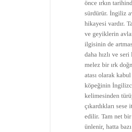
önce ırkın tarihin
sürdürür. İngiliz 
hikayesi vardır. T
ve geyiklerin avla
ilgisinin de artma
daha hızlı ve seri
melez bir ırk doğm
atası olarak kabul
köpeğinin İngiliz
kelimesinden türü
çıkardıkları sese 
edilir. Tam net b
ünlenir, hatta ba