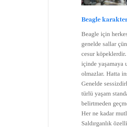
Beagle karakter
Beagle için herkes
genelde sallar çü
cesur köpeklerdir.
içinde yaşamaya uy
olmazlar. Hatta in
Genelde sessizdirl
türlü yaşam stand
belirtmeden geçm
Her ne kadar mutlu
Saldırganlık özell