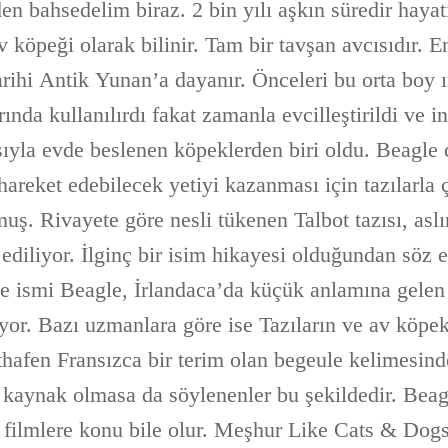
den bahsedelim biraz. 2 bin yılı aşkın süredir hayat
av köpeği olarak bilinir. Tam bir tavşan avcısıdır. E
arihi Antik Yunan’a dayanır. Önceleri bu orta boy 
rında kullanılırdı fakat zamanla evcilleştirildi ve i
sıyla evde beslenen köpeklerden biri oldu. Beagle 
 hareket edebilecek yetiyi kazanması için tazılarla ç
uş. Rivayete göre nesli tükenen Talbot tazısı, asl
 ediliyor. İlginç bir isim hikayesi olduğundan söz 
ce ismi Beagle, İrlandaca’da küçük anlamına gelen
yor. Bazı uzmanlara göre ise Tazıların ve av köpek
ithafen Fransızca bir terim olan begeule kelimesind
ir kaynak olmasa da söylenenler bu şekildedir. Bea
zı filmlere konu bile olur. Meşhur Like Cats & Dog