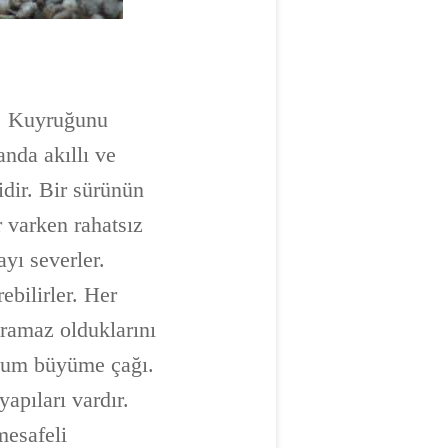
iz. Kuyruğunu
nda akıllı ve
idir. Bir sürünün
r varken rahatsız
yı severler.
ebilirler. Her
ramaz olduklarını
lum büyüme çağı.
apıları vardır.
mesafeli