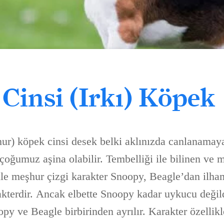
 Cinsi (Irkı) Köpek
nur) köpek cinsi desek belki aklınızda canlanamaya
çoğumuz aşina olabilir. Tembelliği ile bilinen ve 
le meşhur çizgi karakter Snoopy, Beagle’dan ilha
akterdir. Ancak elbette Snoopy kadar uykucu değild
oopy ve Beagle birbirinden ayrılır. Karakter özelli