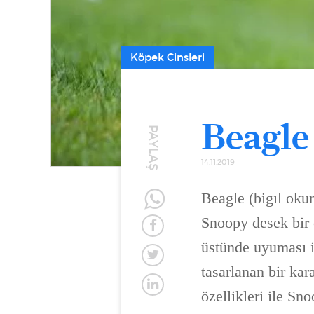
Köpek Cinsleri
Beagle
PAYLAŞ
14.11.2019
Beagle (bigıl oku
Snoopy desek bir 
üstünde uyuması i
tasarlanan bir kar
özellikleri ile Sn