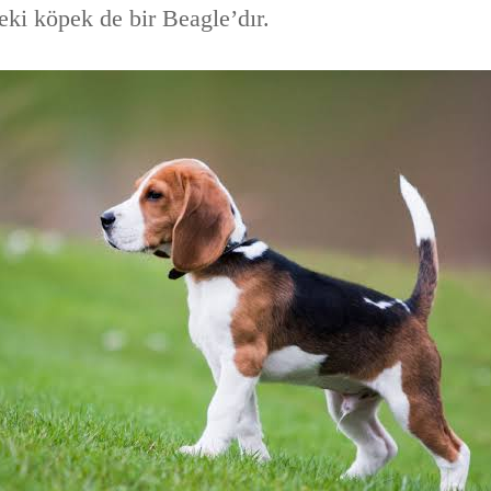
eki köpek de bir Beagle’dır.