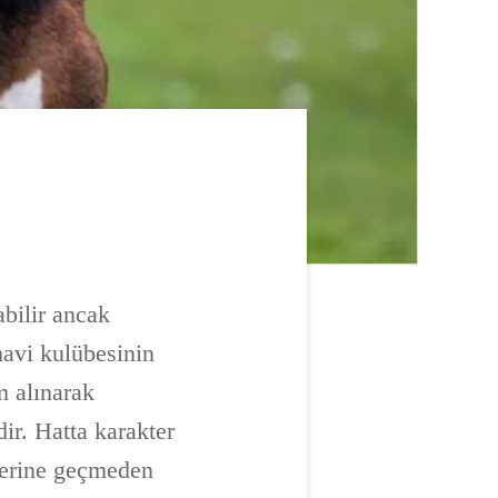
bilir ancak
mavi kulübesinin
m alınarak
ir. Hatta karakter
klerine geçmeden