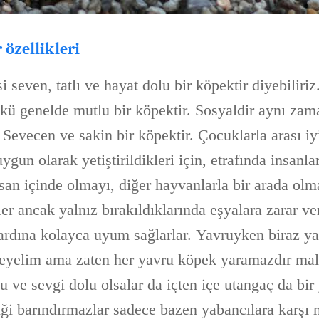
 özellikleri
i seven, tatlı ve hayat dolu bir köpektir diyebilir
nkü genelde mutlu bir köpektir. Sosyaldir aynı zama
 Sevecen ve sakin bir köpektir. Çocuklarla arası iy
gun olarak yetiştirildikleri için, etrafında insanla
san içinde olmayı, diğer hayvanlarla bir arada olma
er ancak yalnız bırakıldıklarında eşyalara zarar ver
ardına kolayca uyum sağlarlar. Yavruyken biraz ya
eyelim ama zaten her yavru köpek yaramazdır ma
 ve sevgi dolu olsalar da içten içe utangaç da bir y
iği barındırmazlar sadece bazen yabancılara karşı 