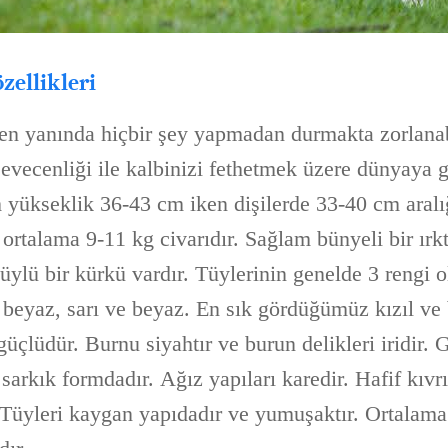
özellikleri
en yanında hiçbir şey yapmadan durmakta zorlanabi
sevecenliği ile kalbinizi fethetmek üzere dünyaya g
 yükseklik 36-43 cm iken dişilerde 33-40 cm aralığ
 ortalama 9-11 kg civarıdır. Sağlam bünyeli bir ırk
ylü bir kürkü vardır. Tüylerinin genelde 3 rengi ol
 beyaz, sarı ve beyaz. En sık gördüğümüz kızıl ve 
üçlüdür. Burnu siyahtır ve burun delikleri iridir. 
 sarkık formdadır. Ağız yapıları karedir. Hafif kıvrı
. Tüyleri kaygan yapıdadır ve yumuşaktır. Ortalama