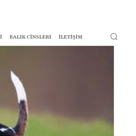
İ
BALIK CİNSLERİ
İLETİŞİM