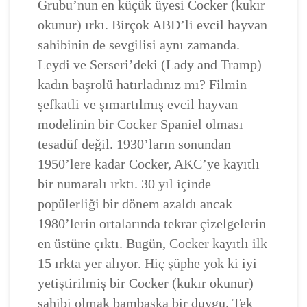
Grubu’nun en küçük üyesi Cocker (kukır
okunur) ırkı. Birçok ABD’li evcil hayvan
sahibinin de sevgilisi aynı zamanda.
Leydi ve Serseri’deki (Lady and Tramp)
kadın başrolü hatırladınız mı? Filmin
şefkatli ve şımartılmış evcil hayvan
modelinin bir Cocker Spaniel olması
tesadüf değil. 1930’ların sonundan
1950’lere kadar Cocker, AKC’ye kayıtlı
bir numaralı ırktı. 30 yıl içinde
popülerliği bir dönem azaldı ancak
1980’lerin ortalarında tekrar çizelgelerin
en üstüne çıktı. Bugün, Cocker kayıtlı ilk
15 ırkta yer alıyor. Hiç şüphe yok ki iyi
yetiştirilmiş bir Cocker (kukır okunur)
sahibi olmak bambaşka bir duygu. Tek