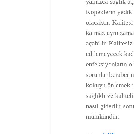
yalnızca sağlık a
Köpeklerin yedikle
olacaktır. Kalites
kalmaz aynı zaman
açabilir. Kalitesi
edilemeyecek kada
enfeksiyonların ol
sorunlar beraberin
kokuyu önlemek iç
sağlıklı ve kalit
nasıl giderilir so
mümkündür.