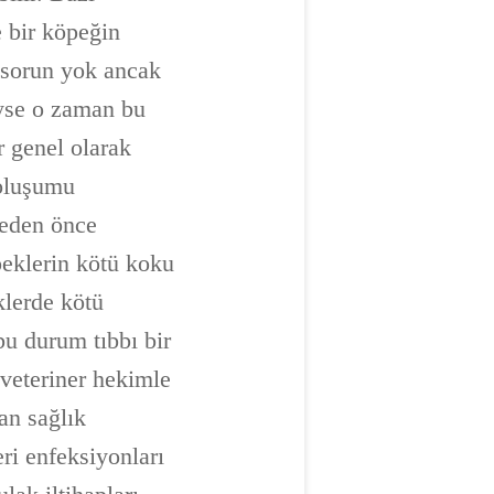
 bir köpeğin
a sorun yok ancak
iyse o zaman bu
r genel olarak
 oluşumu
meden önce
peklerin kötü koku
klerde kötü
bu durum tıbbı bir
 veteriner hekimle
an sağlık
eri enfeksiyonları