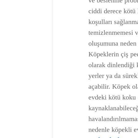
ve beslenme proble
ciddi derece kötü
koşulları sağlanm
temizlenmemesi ve
oluşumuna neden ol
Köpeklerin çiş ped
olarak dinlendiği 
yerler ya da süre
açabilir. Köpek o
evdeki kötü koku 
kaynaklanabileceği
havalandırılmama
nedenle köpekli ev