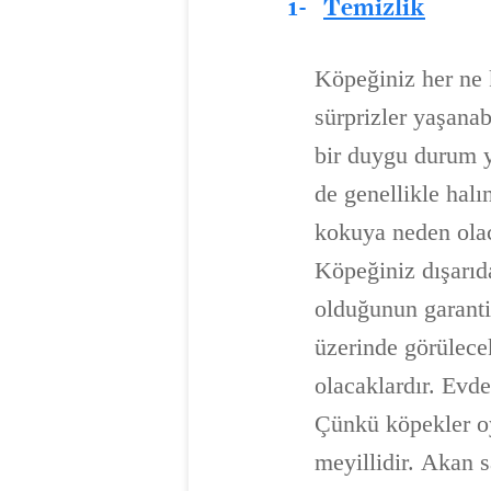
1-
Temizlik
Köpeğiniz her ne 
sürprizler yaşanab
bir duygu durum ya
de genellikle halı
kokuya neden olac
Köpeğiniz dışarıd
olduğunun garantis
üzerinde görülece
olacaklardır. Evde
Çünkü köpekler oy
meyillidir. Akan s