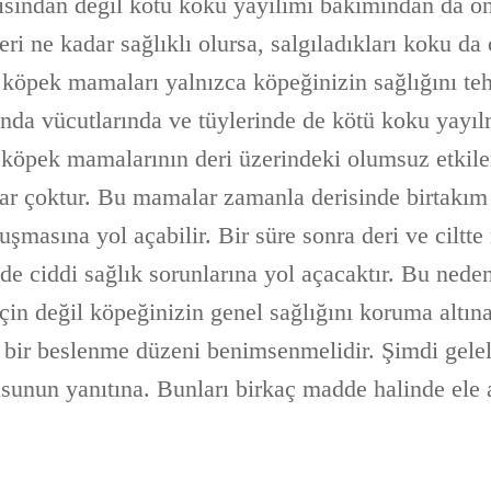
çısından değil kötü koku yayılımı bakımından da ön
ri ne kadar sağlıklı olursa, salgıladıkları koku da 
i köpek mamaları yalnızca köpeğinizin sağlığını te
da vücutlarında ve tüylerinde de kötü koku yayıl
z köpek mamalarının deri üzerindeki olumsuz etkile
r çoktur. Bu mamalar zamanla derisinde birtakım a
uşmasına yol açabilir. Bir süre sonra deri ve cilt
de ciddi sağlık sorunlarına yol açacaktır. Bu nede
in değil köpeğinizin genel sağlığını koruma altın
eli bir beslenme düzeni benimsenmelidir. Şimdi gel
rusunun yanıtına. Bunları birkaç madde halinde ele