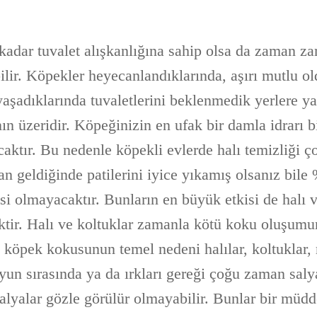
kadar tuvalet alışkanlığına sahip olsa da zaman z
ilir. Köpekler heyecanlandıklarında, aşırı mutlu o
şadıklarında tuvaletlerini beklenmedik yerlere yap
nın üzeridir. Köpeğinizin en ufak bir damla idrarı b
aktır. Bu nedenle köpekli evlerde halı temizliği ç
an geldiğinde patilerini iyice yıkamış olsanız bil
i olmayacaktır. Bunların en büyük etkisi de halı v
ktir. Halı ve koltuklar zamanla kötü koku oluşumu
 köpek kokusunun temel nedeni halılar, koltuklar, 
un sırasında ya da ırkları gereği çoğu zaman sal
alyalar gözle görülür olmayabilir. Bunlar bir müdd