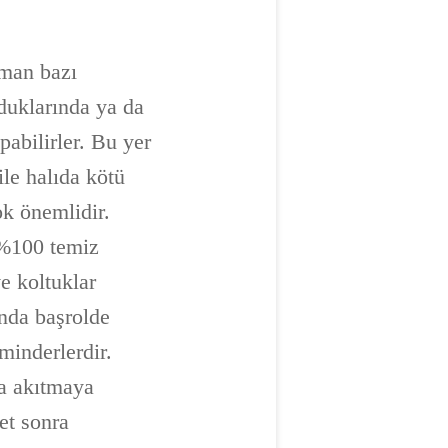
aman bazı
lduklarında ya da
abilirler. Bu yer
ile halıda kötü
ok önemlidir.
e %100 temiz
e koltuklar
nda başrolde
minderlerdir.
ya akıtmaya
et sonra