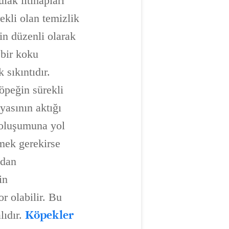
lak iltihapları
ekli olan temizlik
in düzenli olarak
 bir koku
 sıkıntıdır.
Köpeğin sürekli
yasının aktığı
 oluşumuna yol
çmek gerekirse
ndan
in
 olabilir. Bu
Köpekler
lıdır.