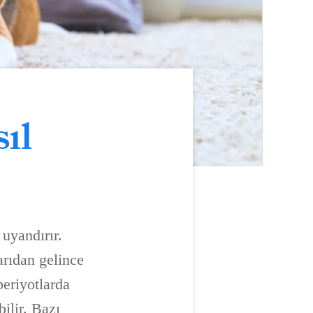
ıl
uyandırır.
arıdan gelince
periyotlarda
bilir. Bazı