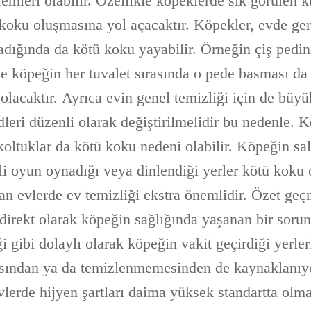
mleri olabilir. Özellikle köpeklerde sık görülen ku
 koku oluşmasına yol açacaktır. Köpekler, evde ger
adığında da kötü koku yayabilir. Örneğin çiş pedin
 köpeğin her tuvalet sırasında o pede basması da
acaktır. Ayrıca evin genel temizliği için de büyük
leri düzenli olarak değiştirilmelidir bu nedenle. 
koltuklar da kötü koku nedeni olabilir. Köpeğin sal
kli oyun oynadığı veya dinlendiği yerler kötü koku
lan evlerde ev temizliği ekstra önemlidir. Özet ge
direkt olarak köpeğin sağlığında yaşanan bir soru
 gibi dolaylı olarak köpeğin vakit geçirdiği yerler
sından ya da temizlenmemesinden de kaynaklanıyor
lerde hijyen şartları daima yüksek standartta olma