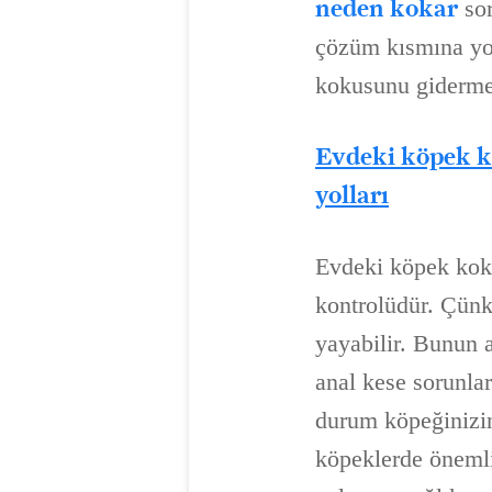
neden kokar
sor
çözüm kısmına yo
kokusunu giderme
Evdeki köpek k
yolları
Evdeki köpek koku
kontrolüdür. Çünk
yayabilir. Bunun a
anal kese sorunları
durum köpeğinizin
köpeklerde önemli