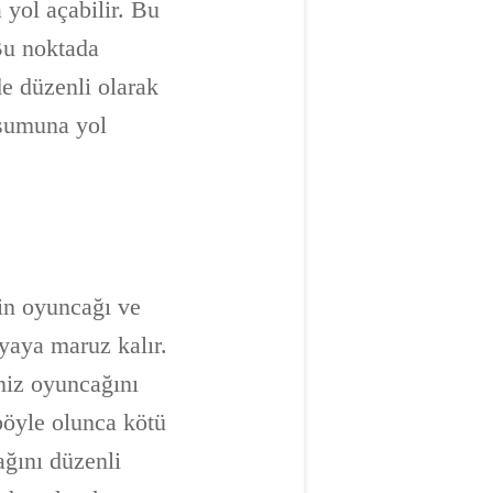
 yol açabilir. Bu
 Bu noktada
de düzenli olarak
uşumuna yol
zin oyuncağı ve
lyaya maruz kalır.
niz oyuncağını
 böyle olunca kötü
ağını düzenli