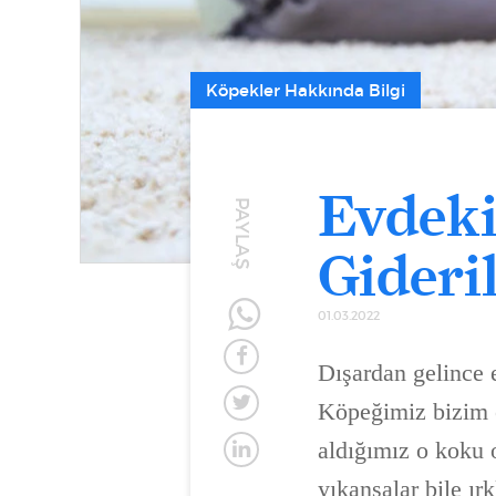
Köpekler Hakkında Bilgi
Evdeki
PAYLAŞ
Gideril
01.03.2022
Dışardan gelince 
Köpeğimiz bizim e
aldığımız o koku o
yıkansalar bile ır