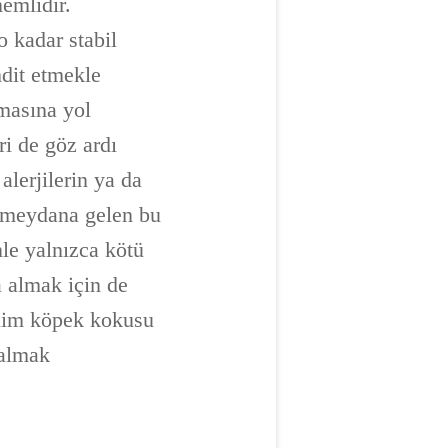
emlidir.
o kadar stabil
hdit etmekle
masına yol
ri de göz ardı
lerjilerin ya da
te meydana gelen bu
nle yalnızca kötü
a almak için de
elim köpek kokusu
 almak