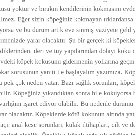
kusu yoktur ve bırakın kendilerinin kokmasını evde
edilmez. Eğer sizin köpeğiniz kokmayan ırklardans
yorsa ve bu durum artık eve sinmiş vaziyete geld
rmenizde yarar olacaktır. Şu bir gerçek ki köpekle
ediklerinden, deri ve tüy yapılarından dolayı koku
 Evdeki köpek kokusunu gidermenin yollarına geç
kar sorusunun yanıtı ile başlayalım yazımıza. Kö
a pek çok neden yatar. Bazı sağlık sorunları, köpe
ilir. Köpeğiniz yıkandıktan sonra bile kokuyorsa 
arlığını işaret ediyor olabilir. Bu nedenle durumu
ar olacaktır. Köpeklerde kötü kokunun altında yat
çı; anal kese sorunları, kulak iltihapları, cilt ve d