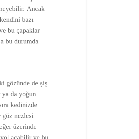
lmeyebilir. Ancak
 kendini bazı
 ve bu çapaklar
sa bu durumda
iki gözünde de şiş
ir ya da yoğun
 sıra kedinizde
r göz nezlesi
k eğer üzerinde
ol açabilir ve bu