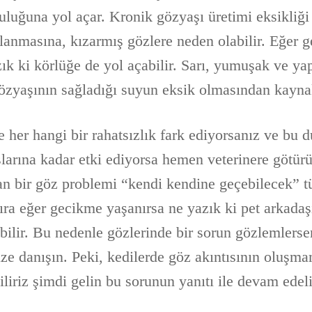
luğuna yol açar. Kronik gözyaşı üretimi eksikliği 
planmasına, kızarmış gözlere neden olabilir. Eğer
k ki körlüğe de yol açabilir. Sarı, yumuşak ve yap
gözyaşının sağladığı suyun eksik olmasından kaynak
 her hangi bir rahatsızlık fark ediyorsanız ve bu d
şlarına kadar etki ediyorsa hemen veterinere götür
n bir göz problemi “kendi kendine geçebilecek” tü
ıra eğer gecikme yaşanırsa ne yazık ki pet arkadaş
lir. Bu nedenle gözlerinde bir sorun gözlemlerse
ze danışın. Peki, kedilerde göz akıntısının oluşma
iliriz şimdi gelin bu sorunun yanıtı ile devam edel