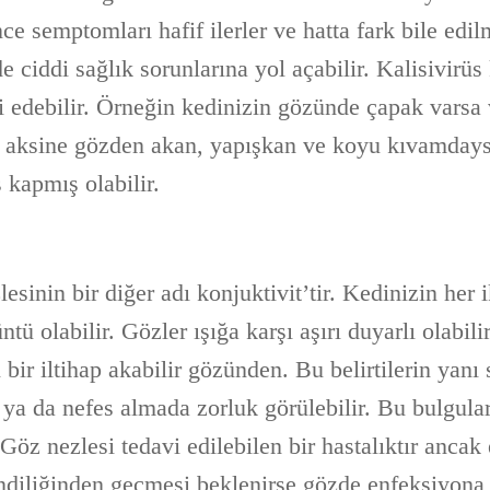
e semptomları hafif ilerler ve hatta fark bile edi
de ciddi sağlık sorunlarına yol açabilir. Kalisivirüs
i edebilir. Örneğin kedinizin gözünde çapak varsa
n aksine gözden akan, yapışkan ve koyu kıvamday
s kapmış olabilir.
esinin bir diğer adı konjuktivit’tir. Kedinizin her 
ntü olabilir. Gözler ışığa karşı aşırı duyarlı olabil
i bir iltihap akabilir gözünden. Bu belirtilerin yanı
 ya da nefes almada zorluk görülebilir. Bu bulgula
r. Göz nezlesi tedavi edilebilen bir hastalıktır anca
diliğinden geçmesi beklenirse gözde enfeksiyona y