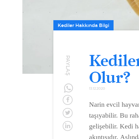
Kediler Hakkında Bilgi
Kedile
PAYLAŞ
Olur?
13.12.2020
Narin evcil hayvan
taşıyabilir. Bu ra
gelişebilir. Kedi 
akıntısıdır. Aslın