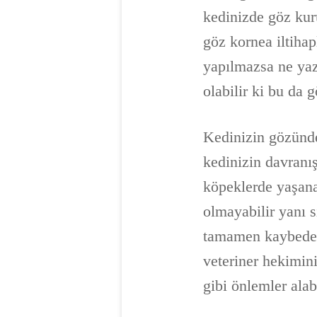
kedinizde göz kuru
göz kornea iltiha
yapılmazsa ne yazı
olabilir ki bu da 
Kedinizin gözünde
kedinizin davranı
köpeklerde yaşana
olmayabilir yanı s
tamamen kaybedebi
veteriner hekimini
gibi önlemler alab