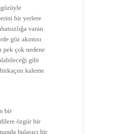
i gözüyle
rini bir yerlere
rahatsızlığa varan
rde göz akıntısı
sı pek çok nedene
olabileceği gibi
n birkaçını kaleme
n bir
dilere özgür bir
amanda bulaşıcı bir