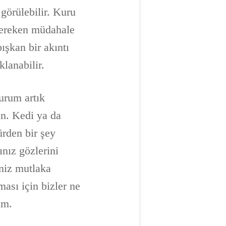
görülebilir. Kuru
 gereken müdahale
ışkan bir akıntı
lanabilir.
urum artık
ün. Kedi ya da
rden bir şey
ınız gözlerini
niz mutlaka
ması için bizler ne
im.