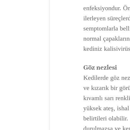
enfeksiyondur. Önc
ilerleyen süreçler
semptomlarla bell
normal çapakları
kediniz kalisivirü
Göz nezlesi
Kedilerde göz nezl
ve kızarık bir görü
kıvamlı sarı renkl
yüksek ateş, ishal
belirtileri olabili
durulmazsa ve ken