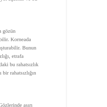
m gözün
bilir. Korneada
şturabilir. Bunun
lığı, etrafa
daki bu rahatsızlık
 bir rahatsızlığın
Gözlerinde aşırı