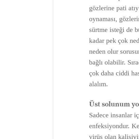
gözlerine pati atı
oynaması, gözlerin
sürtme isteği de bu
kadar pek çok nede
neden olur sorusu
bağlı olabilir. Sır
çok daha ciddi has
alalım.
Üst solunum yo
Sadece insanlar iç
enfeksiyondur. Ked
virüs olan kalisiv