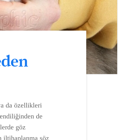
eden
a da özellikleri
kendiliğinden de
ilerde göz
n iltihaplanma söz