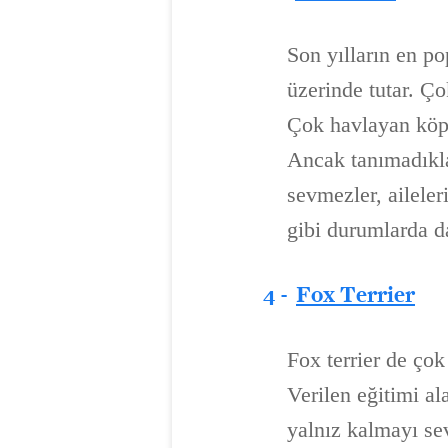
Son yılların en po
üzerinde tutar. Ç
Çok havlayan köpe
Ancak tanımadıklar
sevmezler, ailele
gibi durumlarda da
4 -
Fox Terrier
Fox terrier de çok
Verilen eğitimi ala
yalnız kalmayı se