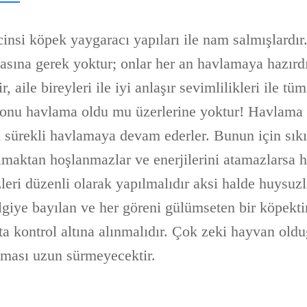
cinsi köpek yaygaracı yapıları ile nam salmışlardı
masına gerek yoktur; onlar her an havlamaya hazırdı
 aile bireyleri ile iyi anlaşır sevimlilikleri ile tüm
konu havlama oldu mu üzerlerine yoktur! Havlama e
a sürekli havlamaya devam ederler. Bunun için sıkı
almaktan hoşlanmazlar ve enerjilerini atamazlarsa
zleri düzenli olarak yapılmalıdır aksi halde huysuz
 ilgiye bayılan ve her göreni gülümseten bir köpekt
a kontrol altına alınmalıdır. Çok zeki hayvan oldu
aması uzun sürmeyecektir.