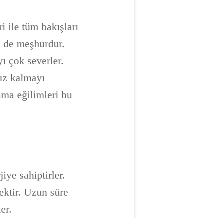
i ile tüm bakışları
e de meşhurdur.
ı çok severler.
nız kalmayı
ama eğilimleri bu
iye sahiptirler.
ektir. Uzun süre
er.