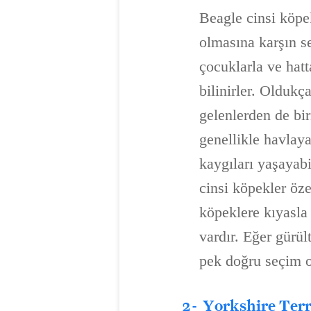
Beagle cinsi köpek
olmasına karşın se
çocuklarla ve hatt
bilinirler. Oldukç
gelenlerden de bi
genellikle havlaya
kaygıları yaşayabi
cinsi köpekler öze
köpeklere kıyasla 
vardır. Eğer gürül
pek doğru seçim o
2 -
Yorkshire Terr