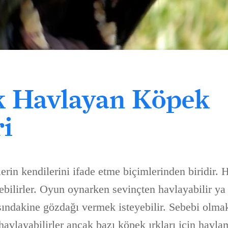
k Havlayan Köpek
ri
rin kendilerini ifade etme biçimlerinden biridir. 
rebilirler. Oyun oynarken sevinçten havlayabilir ya
sındakine gözdağı vermek isteyebilir. Sebebi olma
havlayabilirler ancak bazı köpek ırkları için havla