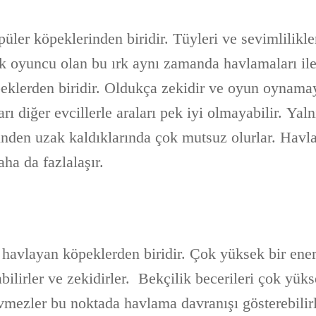
püler köpeklerinden biridir. Tüyleri ve sevimlilikler
ok oyuncu olan bu ırk aynı zamanda havlamaları il
klerden biridir. Oldukça zekidir ve oyun oynamay
ı diğer evcillerle araları pek iyi olmayabilir. Yal
rinden uzak kaldıklarında çok mutsuz olurlar. Havl
ha da fazlalaşır.
 havlayan köpeklerden biridir. Çok yüksek bir enerj
bilirler ve zekidirler.
Bekçilik becerileri çok yüks
vmezler bu noktada havlama davranışı gösterebilirl