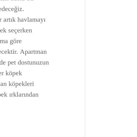
edeceğiz.
r artık havlamayı
pek seçerken
ama göre
ecektir. Apartman
 de pet dostunuzun
er köpek
an köpekleri
pek ırklarından