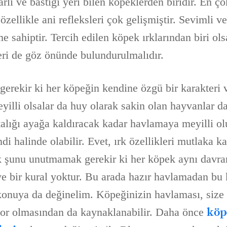
ararlı ve bastığı yeri bilen köpeklerden biridir. En 
 özellikle ani refleksleri çok gelişmiştir. Sevimli ve
e sahiptir. Tercih edilen köpek ırklarından biri o
leri de göz önünde bulundurulmalıdır.
rekir ki her köpeğin kendine özgü bir karakteri va
illi olsalar da huy olarak sakin olan hayvanlar da
talığı ayağa kaldıracak kadar havlamaya meyilli ol
di halinde olabilir. Evet, ırk özellikleri mutlaka ka
ak şunu unutmamak gerekir ki her köpek aynı davra
iye bir kural yoktur. Bu arada hazır havlamadan bu
onuya da değinelim. Köpeğinizin havlaması, size b
köp
yor olmasından da kaynaklanabilir. Daha önce