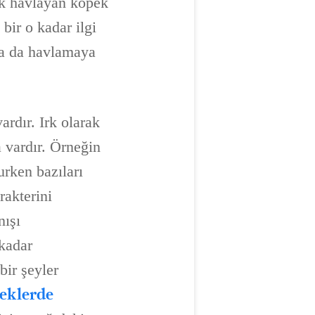
çok havlayan köpek
 bir o kadar ilgi
lsa da havlamaya
rdır. Irk olarak
 vardır. Örneğin
urken bazıları
rakterini
nışı
 kadar
ir şeyler
eklerde