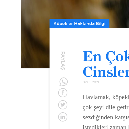
Köpekler Hakkında Bilgi
En Ço
PAYLAŞ
Cinsle
02.09.2021
Havlamak, köpekle
çok şeyi dile geti
sezdiğinden karşı
istedikleri zaman 