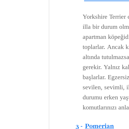
Yorkshire Terrier 
illa bir durum ol
apartman köpeğidir,
toplarlar. Ancak 
altında tutulmazs
gerekir. Yalnız k
başlarlar. Egzersi
sevilen, sevimli,
durumu erken yaşt
komutlarınızı anl
3 -
Pomerian