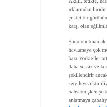
Akıllı, tetikte, k
ırklarından biridir
çekici bir görünüm
karşı olan eğilim
Şunu unutmamak ge
havlamaya çok mey
bazı Yorkie’ler or
daha sessiz ve ken
şekillendirir anc
sergileyecektir d
bahsetmişken şu k
anlatmaya çabalı