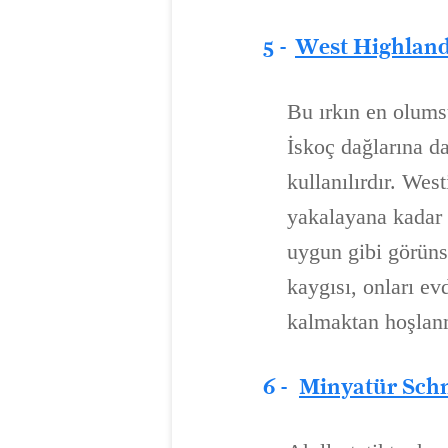
5 -
West Highland
Bu ırkın en olums
İskoç dağlarına d
kullanılırdır. Wes
yakalayana kadar 
uygun gibi görünse
kaygısı, onları evd
kalmaktan hoşlanm
6 -
Minyatür Sch