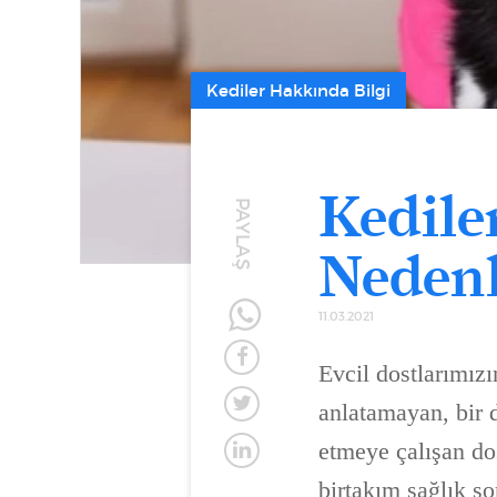
Kediler Hakkında Bilgi
Kedile
PAYLAŞ
Nedenle
11.03.2021
Evcil dostlarımızı
anlatamayan, bir d
etmeye çalışan do
birtakım sağlık s