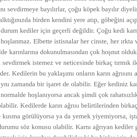
nı sevdirmeye bayılırlar, çoğu köpek bayılır diyel
lktığınızda birden kendini yere atıp, göbeğini aç
 durum kediler için geçerli değildir. Çoğu kedi kar
şlanmaz. Elbette istisnalar her cinste, her ırkta 
lde karınlarına dokunulmasından çok hoşnut olduk
ı sevdirmek istemez ve neticesinde birkaç tırmık i
eder. Kedilerin bu yaklaşımı onların karın ağrısını
aynı zamanda bir işaret de olabilir. Eğer kediniz ka
normalde hoşlanıyorsa ancak şimdi çok rahatsızlı
labilir. Kedilerde karın ağrısı belirtilerinden birka
 kusma görülüyorsa ya da yemek yiyemiyorsa, işt
durumu söz konusu olabilir. Karnı ağrıyan kediler 