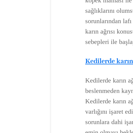
köpek maması ile 
sağlıklarını olum
sorunlarından lafı
karın ağrısı konus
sebepleri ile başl
Kedilerde karın
Kedilerde karın ağ
beslenmeden kayna
Kedilerde karın a
varlığını işaret e
sorunlara dahi işa
emin olmayı bekle