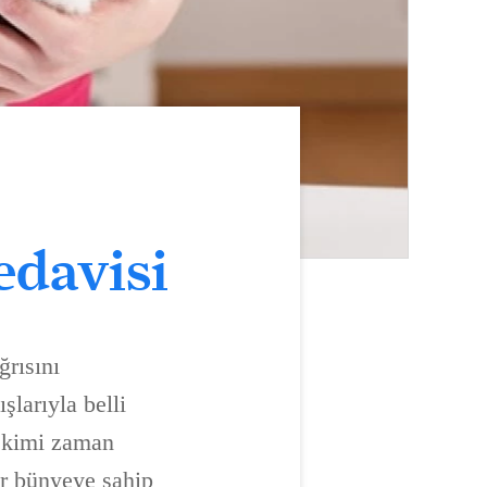
edavisi
ğrısını
şlarıyla belli
k kimi zaman
ir bünyeye sahip