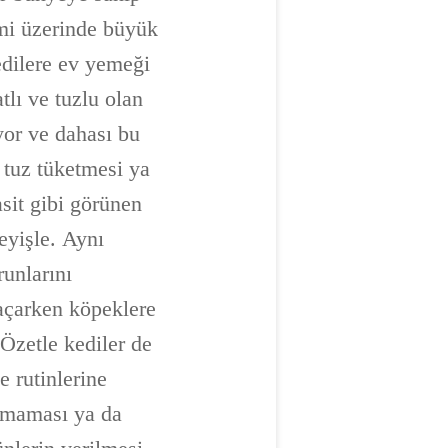
temi üzerinde büyük
edilere ev yemeği
tlı ve tuzlu olan
yor ve dahası bu
 tuz tüketmesi ya
sit gibi görünen
eyişle. Aynı
runlarını
 açarken köpeklere
 Özetle kediler de
e rutinlerine
i maması ya da