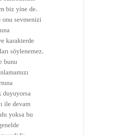
im biz yine de.
ıp onu sevmenizi
nına
ve karakterde
ları söylenemez.
le bunu
 anlamamızı
rnına
k duyuyorsa
çı ile devam
ahı yoksa bu
genelde