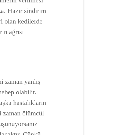
nlerin verilmesi
a. Hazır sindirim
ri olan kedilerde
rın ağrısı
imi zaman yanlış
ebep olabilir.
aşka hastalıkların
imi zaman ölümcül
 düşünüyorsanız
lacaktır. Çünkü