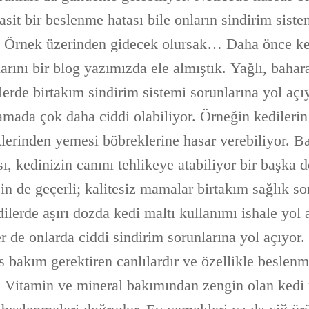
Basit bir beslenme hatası bile onların sindirim sis
ir. Örnek üzerinden gidecek olursak… Daha önce k
rını bir blog yazımızda ele almıştık. Yağlı, bahara
erde birtakım sindirim sistemi sorunlarına yol açı
şamada çok daha ciddi olabiliyor. Örneğin kedilerin
lerinden yemesi böbreklerine hasar verebiliyor. Ba
ı, kedinizin canını tehlikeye atabiliyor bir başka d
n de geçerli; kalitesiz mamalar birtakım sağlık so
ilerde aşırı dozda kedi maltı kullanımı ishale yol
er de onlarda ciddi sindirim sorunlarına yol açıyor.
 bakım gerektiren canlılardır ve özellikle beslenm
r. Vitamin ve mineral bakımından zengin olan ked