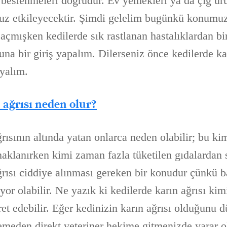
beslenmeleri doğrudur. Ev yemekleri ya da çiğ ürü
suz etkileyecektir. Şimdi gelelim bugünkü konumuz
 açmışken kedilerde sık rastlanan hastalıklardan bi
una bir giriş yapalım. Dilerseniz önce kedilerde ka
ayalım.
 ağrısı neden olur?
rısının altında yatan onlarca neden olabilir; bu k
klanırken kimi zaman fazla tüketilen gıdalardan s
ğrısı ciddiye alınması gereken bir konudur çünkü b
diyor olabilir. Ne yazık ki kedilerde karın ağrısı k
ret edebilir. Eğer kedinizin karın ağrısı olduğunu
meden direkt veteriner hekime gitmenizde yarar o