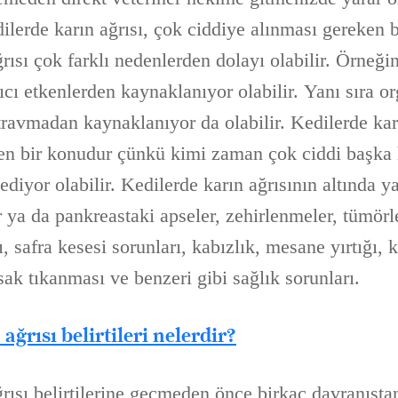
ilerde karın ağrısı, çok ciddiye alınması gereken 
rısı çok farklı nedenlerden dolayı olabilir. Örneğin
şıcı etkenlerden kaynaklanıyor olabilir. Yanı sıra or
travmadan kaynaklanıyor da olabilir. Kedilerde karı
n bir konudur çünkü kimi zaman çok ciddi başka h
 ediyor olabilir. Kedilerde karın ağrısının altında y
r ya da pankreastaki apseler, zehirlenmeler, tümörle
ı, safra kesesi sorunları, kabızlık, mesane yırtığı,
rsak tıkanması ve benzeri gibi sağlık sorunları.
ağrısı belirtileri nelerdir?
ğrısı belirtilerine geçmeden önce birkaç davranışt