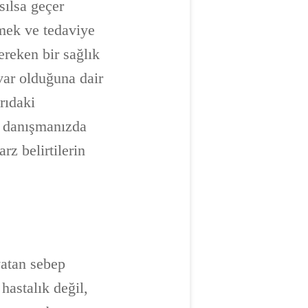
sılsa geçer
rmek ve tedaviye
ereken bir sağlık
var olduğuna dair
rıdaki
e danışmanızda
rz belirtilerin
yatan sebep
 hastalık değil,