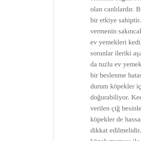
olan canlılardır. 
bir etkiye sahipt
vermenin sakıncala
ev yemekleri kedil
sorunlar ileriki a
da tuzlu ev yemek
bir beslenme hatas
durum köpekler içi
doğurabiliyor. Ked
verilen çiğ besinl
köpekler de hassas
dikkat edilmelidi