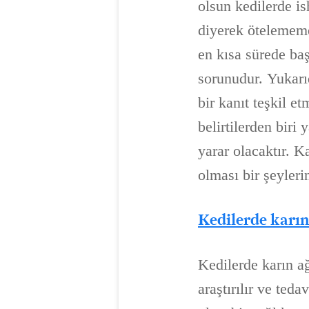
olsun kedilerde i
diyerek ötelememe
en kısa sürede baş
sorunudur. Yukarıd
bir kanıt teşkil e
belirtilerden bir
yarar olacaktır. Ka
olması bir şeyleri
Kedilerde karın 
Kedilerde karın a
araştırılır ve teda