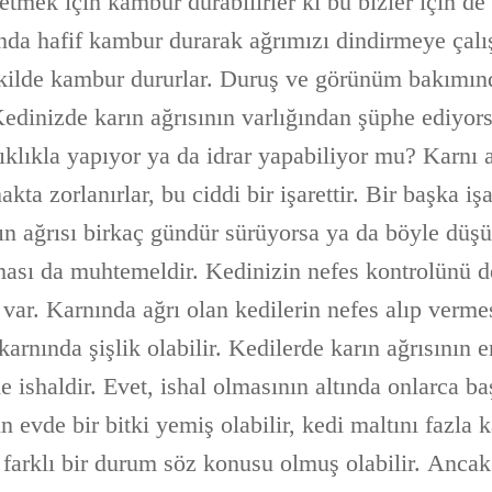
letmek için kambur durabilirler ki bu bizler için de 
nda hafif kambur durarak ağrımızı dindirmeye çal
ekilde kambur dururlar. Duruş ve görünüm bakımında
 Kedinizde karın ağrısının varlığından şüphe ediyors
ıklıkla yapıyor ya da idrar yapabiliyor mu? Karnı 
kta zorlanırlar, bu ciddi bir işarettir. Bir başka işa
rın ağrısı birkaç gündür sürüyorsa ya da böyle düş
ası da muhtemeldir. Kedinizin nefes kontrolünü de
var. Karnında ağrı olan kedilerin nefes alıp verme
 karnında şişlik olabilir. Kedilerde karın ağrısının e
 de ishaldir. Evet, ishal olmasının altında onlarca b
n evde bir bitki yemiş olabilir, kedi maltını fazla k
farklı bir durum söz konusu olmuş olabilir. Ancak