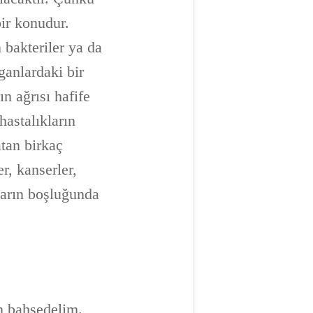
bir konudur.
 bakteriler ya da
ganlardaki bir
n ağrısı hafife
astalıkların
atan birkaç
r, kanserler,
 karın boşluğunda
an bahsedelim.