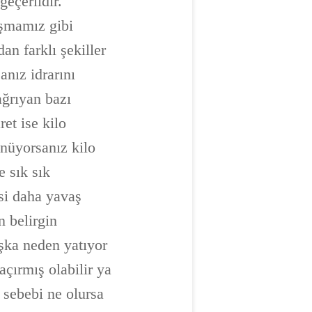
geçerlidir.
ışmamız gibi
n farklı şekiller
anız idrarını
ağrıyan bazı
ret ise kilo
ünüyorsanız kilo
 sık sık
si daha yavaş
n belirgin
aşka neden yatıyor
açırmış olabilir ya
 sebebi ne olursa