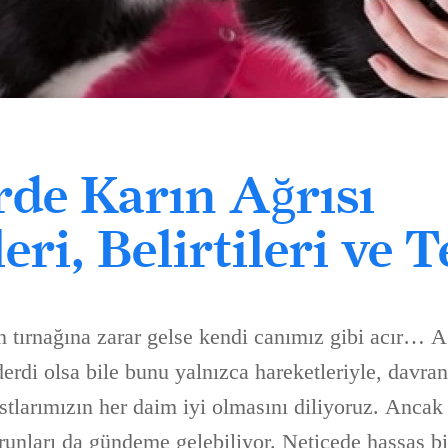
rde Karın Ağrısı
ri, Belirtileri ve T
n tırnağına zarar gelse kendi canımız gibi acır… A
erdi olsa bile bunu yalnızca hareketleriyle, davranı
stlarımızın her daim iyi olmasını diliyoruz. Anca
orunları da gündeme gelebiliyor. Neticede hassas b