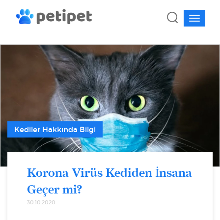
Kediler Hakkında Bilgi
Korona Virüs Kediden İnsana
Geçer mi?
30.10.2020