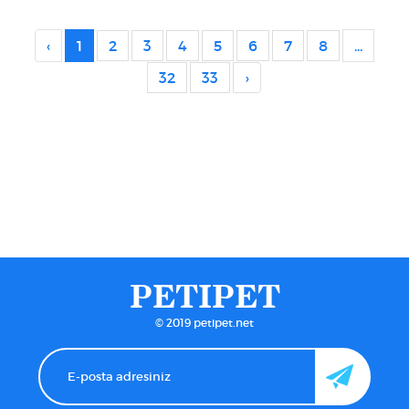
‹
1
2
3
4
5
6
7
8
...
32
33
›
PETIPET
© 2019 petipet.net