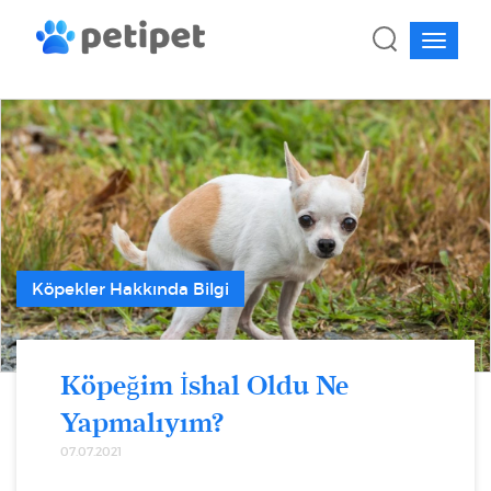
Köpekler Hakkında Bilgi
Köpeğim İshal Oldu Ne
Yapmalıyım?
07.07.2021