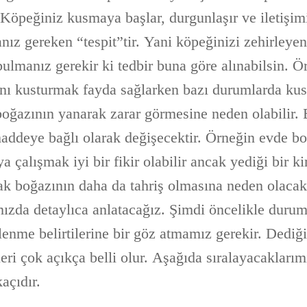
. Köpeğiniz kusmaya başlar, durgunlaşır ve iletişim
nız gereken “tespit”tir. Yani köpeğinizi zehirley
ulmanız gerekir ki tedbir buna göre alınabilsin. Ö
nı kusturmak fayda sağlarken bazı durumlarda k
oğazının yanarak zarar görmesine neden olabilir.
deye bağlı olarak değişecektir. Örneğin evde bo
 çalışmak iyi bir fikir olabilir ancak yediği bir k
k boğazının daha da tahriş olmasına neden olacak
ımızda detaylıca anlatacağız. Şimdi öncelikle durum 
lenme belirtilerine bir göz atmamız gerekir. Dediğ
leri çok açıkça belli olur. Aşağıda sıralayacakları
kaçıdır.