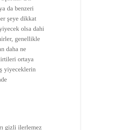
 ya da benzeri
her şeye dikkat
yiyecek olsa dahi
rler, genellikle
an daha ne
tileri ortaya
ş yiyeceklerin
nde
 gizli ilerlemez