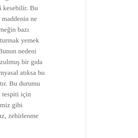
i kesebilir. Bu
en maddenin ne
rneğin bazı
usturmak yemek
 Bunun nedeni
zulmuş bir gıda
imyasal atıksa bu
tır. Bu durumu
tespiti için
imiz gibi
mız, zehirlenme