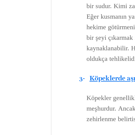
bir sudur. Kimi za
Eğer kusmanın yan
hekime götürmeniz
bir şeyi çıkarmak i
kaynaklanabilir. 
oldukça tehlikelidi
3-
Köpeklerde aşı
Köpekler genellikl
meşhurdur. Ancak 
zehirlenme belirti