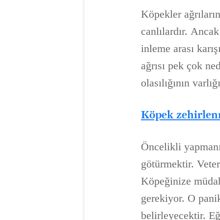
Köpekler ağrıların
canlılardır. Anca
inleme arası karış
ağrısı pek çok ne
olasılığının varlığı
Köpek zehirlenm
Öncelikli yapmanı
götürmektir. Vete
Köpeğinize müdah
gerekiyor. O pani
belirleyecektir. E