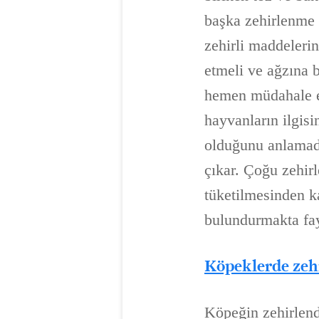
başka zehirlenme n
zehirli maddelerin
etmeli ve ağzına 
hemen müdahale et
hayvanların ilgis
olduğunu anlamada
çıkar. Çoğu zehir
tüketilmesinden k
bulundurmakta fay
Köpeklerde zehi
Köpeğin zehirlend