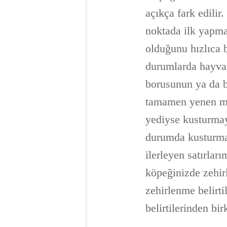
açıkça fark edilir
noktada ilk yapma
olduğunu hızlıca b
durumlarda hayva
borusunun ya da b
tamamen yenen mad
yediyse kusturmaya
durumda kusturma
ilerleyen satırlar
köpeğinizde zehir
zehirlenme belirti
belirtilerinden bir