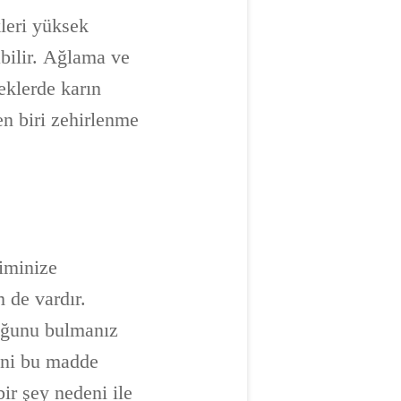
kleri yüksek
abilir. Ağlama ve
peklerde karın
en biri zehirlenme
kiminize
 de vardır.
uğunu bulmanız
ini bu madde
bir şey nedeni ile