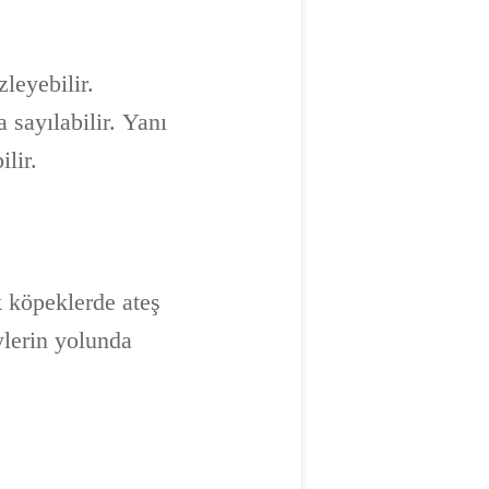
leyebilir.
 sayılabilir. Yanı
lir.
k köpeklerde ateş
ylerin yolunda