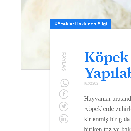
Köpekler Hakkında Bilgi
Köpek 
PAYLAŞ
Yapılab
16.02.2021
Hayvanlar arasında
Köpeklerde zehirl
kirlenmiş bir gıda
biriken toz ve bak