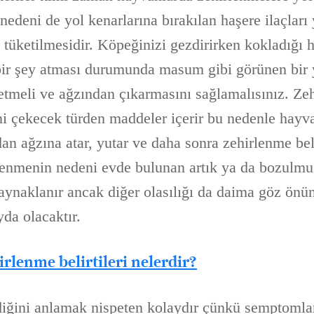
edeni de yol kenarlarına bırakılan haşere ilaçları
 tüketilmesidir. Köpeğinizi gezdirirken kokladığı 
bir şey atması durumunda masum gibi görünen bir 
meli ve ağzından çıkarmasını sağlamalısınız. Zehi
ini çekecek türden maddeler içerir bu nedenle hayv
n ağzına atar, yutar ve daha sonra zehirlenme belir
lenmenin nedeni evde bulunan artık ya da bozulmu
aynaklanır ancak diğer olasılığı da daima göz önü
da olacaktır.
rlenme belirtileri nelerdir?
iğini anlamak nispeten kolaydır çünkü semptomları