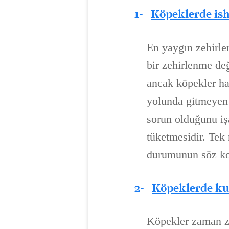
1-
Köpeklerde ish
En yaygın zehirlen
bir zehirlenme değ
ancak köpekler has
yolunda gitmeyen b
sorun olduğunu iş
tüketmesidir. Tek
durumunun söz kon
2-
Köpeklerde k
Köpekler zaman za