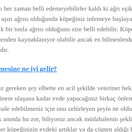
ı her zaman belli edemeyebilirler kaldı ki ağrı eşi
k aşırı ağrısı olduğunda köpeğiniz inlemeye başlay
ık bir tonla ağrısı olduğunu size belli edebilir. Kö
denden kaynaklanıyor olabilir ancak en bilinenlerd
dır.
esine ne iyi gelir?
z gereken şey elbette en acil şekilde veteriner he
rinere ulaşana kadar evde yapacağınız birkaç önlem
ale edebilmeniz için onu zehirleyen şeyin ne old
k anında bu zor, biliyoruz ancak müdahalenin şekl
ğer köpeğinizin evdeki artıklar ya da çöpten aldığı 