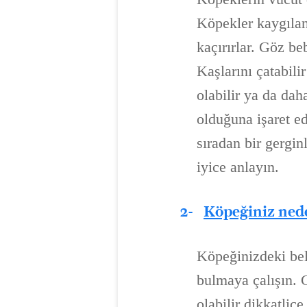
Köpekler kaygılan
kaçırırlar. Göz be
Kaşlarını çatabili
olabilir ya da dah
olduğuna işaret e
sıradan bir gergi
iyice anlayın.
2-
Köpeğiniz ned
Köpeğinizdeki bel
bulmaya çalışın. 
olabilir dikkatlice