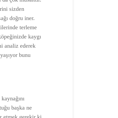
rini sizden
şağı doğru iner.
tilerinde terleme
 köpeğinizde kaygı
ni analiz ederek
 yaşıyor bunu
n kaynağını
ktuğu başka ne
iz etmek gerekir ki