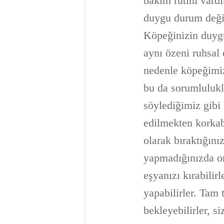
bakım rutini vard
duygu durum değişi
Köpeğinizin duygu
aynı özeni ruhsal
nedenle köpeğimiz
bu da sorumlulukl
söylediğimiz gibi 
edilmekten korkabi
olarak bıraktığını
yapmadığınızda ort
eşyanızı kırabilirl
yapabilirler. Tam 
bekleyebilirler, s