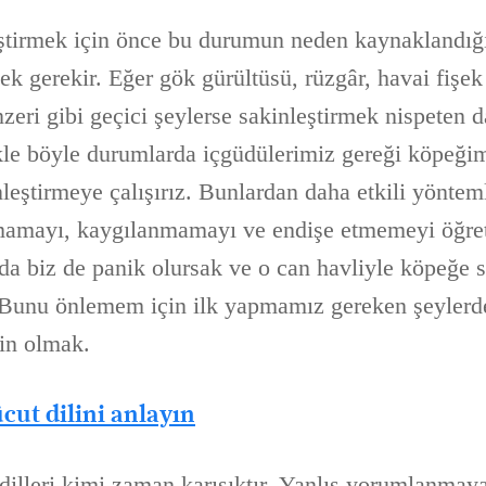
ştirmek için önce bu durumun neden kaynaklandığın
ek gerekir. Eğer gök gürültüsü, rüzgâr, havai fişek
zeri gibi geçici şeylerse sakinleştirmek nispeten 
ikle böyle durumlarda içgüdülerimiz gereği köpeği
nleştirmeye çalışırız. Bunlardan daha etkili yöntem
amayı, kaygılanmamayı ve endişe etmemeyi öğreteb
a biz de panik olursak ve o can havliyle köpeğe s
. Bunu önlemem için ilk yapmamız gereken şeylerde
in olmak.
cut dilini anlayın
dilleri kimi zaman karışıktır. Yanlış yorumlanmaya