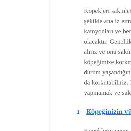
Köpekleri sakinle
şekilde analiz etm
kamyonları ve ben
olacaktır. Genell
alırız ve onu saki
köpeğimize korkm
durum yaşandığınd
da korkutabiliriz
yapmamak ve sak
1-
Köpeğinizin vü
Köpeklerin vücut 