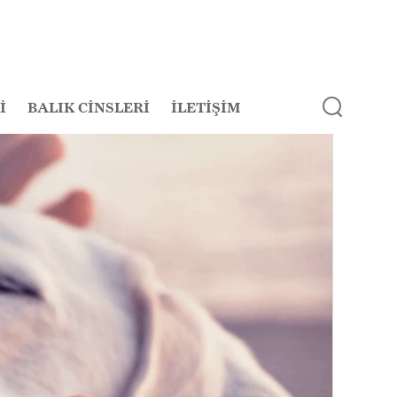
İ
BALIK CİNSLERİ
İLETİŞİM