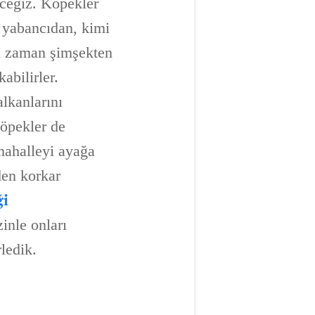
ceğiz. Köpekler
 yabancıdan, kimi
i zaman şimşekten
abilirler.
lkanlarını
Köpekler de
 mahalleyi ayağa
den korkar
ği
inle onları
ledik.