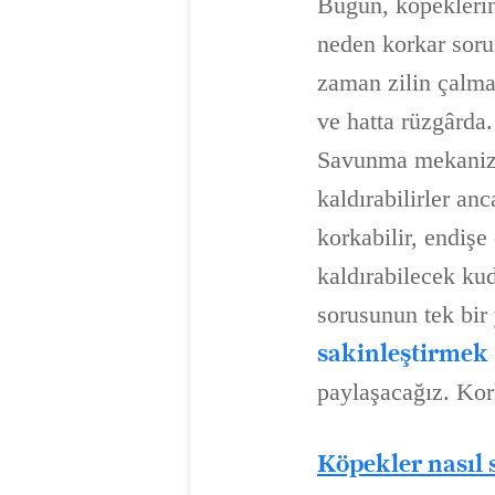
Bugün, köpeklerin
neden korkar soru
zaman zilin çalm
ve hatta rüzgârda.
Savunma mekanizma
kaldırabilirler a
korkabilir, endişe
kaldırabilecek kud
sorusunun tek bir
sakinleştirmek
paylaşacağız. Kork
Köpekler nasıl s