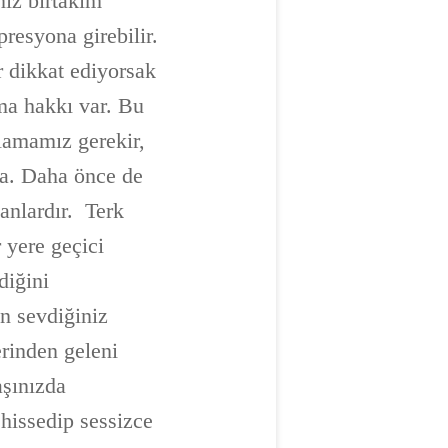
nız birtakım
resyona girebilir.
r dikkat ediyorsak
ma hakkı var. Bu
lamamız gerekir,
na. Daha önce de
anlardır.
Terk
r yere geçici
diğini
en sevdiğiniz
erinden geleni
aşınızda
 hissedip sessizce