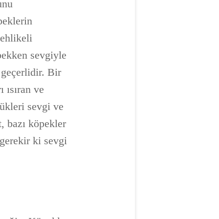
unu
peklerin
ehlikeli
ebekken sevgiyle
geçerlidir. Bir
ı ısıran ve
ükleri sevgi ve
t, bazı köpekler
gerekir ki sevgi