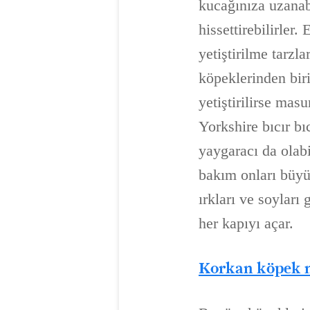
kucağınıza uzanab
hissettirebilirler
yetiştirilme tarzl
köpeklerinden biri
yetiştirilirse mas
Yorkshire bıcır bıc
yaygaracı da olabi
bakım onları büyü
ırkları ve soyları
her kapıyı açar.
Korkan köpek na