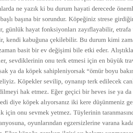
larda ne yazık ki bu durum hayati derecede önemli 
 başlı başına bir sorundur. Köpeğiniz strese girdi
r, günlük hayat fonksiyonları zayıflayabilir, etrafa 
ilir, kendi kabuğuna çekilebilir. Bu durum kimi za
aman basit bir ev değişimi bile etki eder. Alıştıkl
r, sevdiklerinin onu terk etmesi için en büyük tra
rsak ya da köpek sahipleniyorsak “ömür boyu bak
iyiz. Köpekler sevilip, oynanıp terk edilecek canlı
edilmeyi hak etmez. Eğer geçici bir heves ise ya da
edi diye köpek alıyorsanız iki kere düşünmeniz ge
k için onu sevmek yetmez. Tüylerinin taranmasın
anyosuna, oyunlarından egzersizlerine varana kada