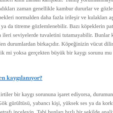
dıkları zaman genellikle kambur dururlar ve gözle
bekleri normalden daha fazla irileşir ve kulakları a
r ya da titreme gözlemlenebilir. Bazı köpeklerin pa
a ileri seviyelerde tuvaletini tutamayabilir. Bunlar
den durumlardan birkaçıdır. Köpeğinizin vücut dili
nlik mi yoksa gerçekten büyük bir kaygı sorunu mu
en kaygılanıyor?
irtiler bir kaygı sorununa işaret ediyorsa, durumu
Gök gürültüsü, yabancı kişi, yüksek ses ya da kor
 etrafı inceleyin. Tabi bunları hızlı bir şekilde anal