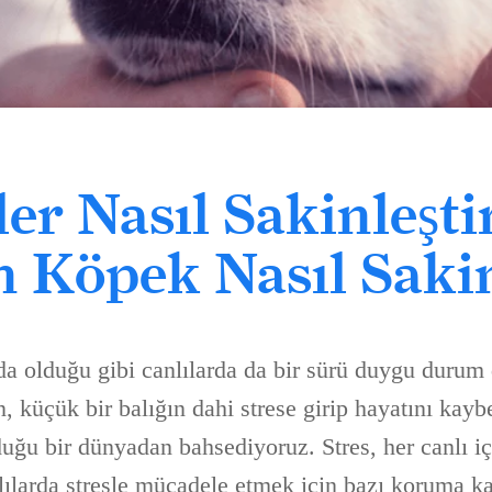
er Nasıl Sakinleştir
 Köpek Nasıl Sakin
rda olduğu gibi canlılarda da bir sürü duygu durum
, küçük bir balığın dahi strese girip hayatını kay
uğu bir dünyadan bahsediyoruz. Stres, her canlı içi
lılarda stresle mücadele etmek için bazı koruma ka