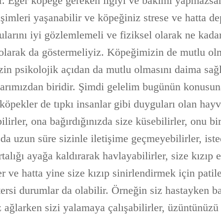
ır. Eğer köpeğe gereken ilgiyi ve bakımı yapmazsa
mleri yaşanabilir ve köpeğiniz strese ve hatta dep
larını iyi gözlemlemeli ve fiziksel olarak ne kada
 olarak da göstermeliyiz. Köpeğimizin de mutlu ol
in psikolojik açıdan da mutlu olmasını daima sağ
arımızdan biridir. Şimdi gelelim bugünün konusu
köpekler de tıpkı insanlar gibi duyguları olan hayv
lirler, ona bağırdığınızda size küsebilirler, onu bi
zda uzun süre sizinle iletişime geçmeyebilirler, iste
alığı ayağa kaldırarak havlayabilirler, size kızıp 
er ve hatta yine size kızıp sinirlendirmek için patil
tersi durumlar da olabilir. Örneğin siz hastayken b
iz ağlarken sizi yalamaya çalışabilirler, üzüntünüzü