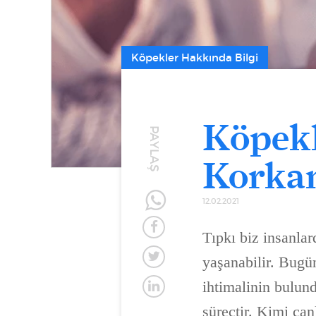
Köpekler Hakkında Bilgi
Köpekl
PAYLAŞ
Korkan
12.02.2021
Tıpkı biz insanla
yaşanabilir. Bugün
ihtimalinin bulund
süreçtir. Kimi can