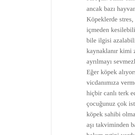
ancak bazı hayvan
Köpeklerde stres,
içmeden kesilebili
bile ilgisi azalab
kaynaklanır kimi z
ayrılmayı sevmezle
Eğer köpek alıyo
vicdanımıza vermel
hiçbir canlı terk 
çocuğunuz çok ist
köpek sahibi olma
aşı takviminden b