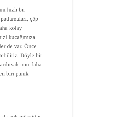
ı hızlı bir
 patlamaları, çöp
daha kolay
mizi kucağımıza
ler de var. Önce
iliriz. Böyle bir
arılırsak onu daha
n biri panik
 da çok müsaittir.