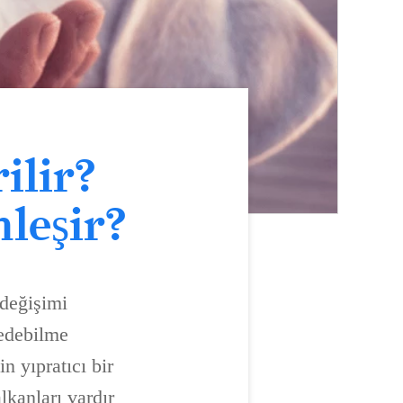
ilir?
leşir?
 değişimi
bedebilme
n yıpratıcı bir
lkanları vardır