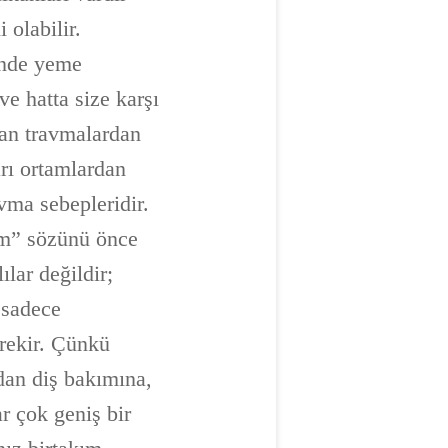
olabilir.
ğinde yeme
ve hatta size karşı
man travmalardan
arı ortamlardan
vma sebepleridir.
ım” sözünü önce
lar değildir;
 sadece
rekir. Çünkü
dan diş bakımına,
r çok geniş bir