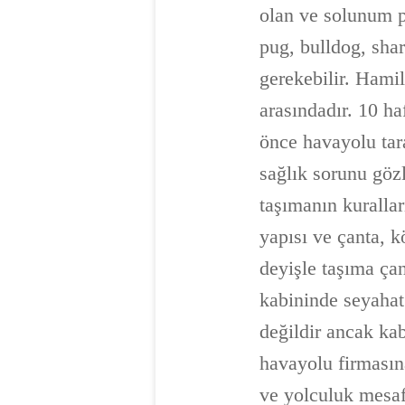
olan ve solunum p
pug, bulldog, shar
gerekebilir. Hami
arasındadır. 10 h
önce havayolu tara
sağlık sorunu göz
taşımanın kurallar
yapısı ve çanta, k
deyişle taşıma ça
kabininde seyahat
değildir ancak ka
havayolu firmasına
ve yolculuk mesafe