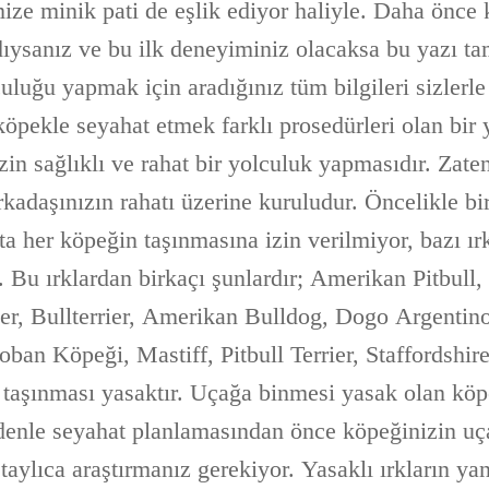
mize minik pati de eşlik ediyor haliyle. Daha önce
ysanız ve bu ilk deneyiminiz olacaksa bu yazı tam
luğu yapmak için aradığınız tüm bilgileri sizlerle
öpekle seyahat etmek farklı prosedürleri olan bir 
in sağlıklı ve rahat bir yolculuk yapmasıdır. Zate
kadaşınızın rahatı üzerine kuruludur. Öncelikle bi
a her köpeğin taşınmasına izin verilmiyor, bazı ır
. Bu ırklardan birkaçı şunlardır; Amerikan Pitbull
ier, Bullterrier, Amerikan Bulldog, Dogo Argentino,
an Köpeği, Mastiff, Pitbull Terrier, Staffordshire 
 taşınması yasaktır. Uçağa binmesi yasak olan köpe
edenle seyahat planlamasından önce köpeğinizin uç
aylıca araştırmanız gerekiyor. Yasaklı ırkların yan