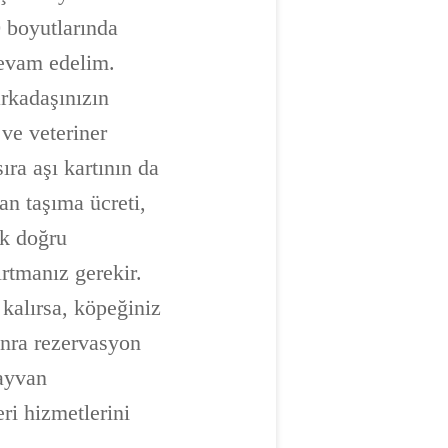
 boyutlarında
devam edelim.
rkadaşınızın
 ve veteriner
ıra aşı kartının da
an taşıma ücreti,
ek doğru
rtmanız gerekir.
kalırsa, köpeğiniz
onra rezervasyon
hayvan
ri hizmetlerini