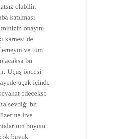
tsız olabilir.
aba katılması
kiminizin onayını
şı karnesi de
slemeyin ve tüm
 olacaksa bu
tır. Uçuş öncesi
 sayede uçak içinde
 seyahat edecekse
ra sevdiği bir
üzerine live
talarının boyutu
ı çok büyük