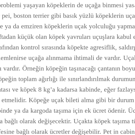
roblemi yaşayan köpeklerin de uçağa binmesi yasa
 pei, boston terrier gibi basık yüzlü köpeklerin u
le ya da emziren köpeklerin uçak yolculuğu yapma
aftadan küçük olan köpek yavruları uçuşlara kabul
fından kontrol sırasında köpekte agresiflik, saldır
lemlenirse uçağa alınmama ihtimali de vardır. Uç
ı vardır. Örneğin köpeğin taşınacağı çantanın boyut
öpeğin toplam ağırlığı ile sınırlandırılmak durumun
ntası ve köpek 8 kg’a kadarsa kabinde, eğer fazla
 etmelidir. Köpeğe uçak bileti alma gibi bir duru
binde ya da kargoda taşıma için ek ücret ödenir. Ü
 bağlı olarak değişecektir. Uçakta köpek taşıma tü
sine bağlı olarak ücretler değişebilir. Pet in cabin