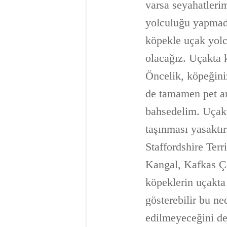
varsa seyahatleri
yolculuğu yapmadı
köpekle uçak yolcu
olacağız. Uçakta k
Öncelik, köpeğiniz
de tamamen pet ar
bahsedelim. Uçakt
taşınması yasaktır
Staffordshire Terr
Kangal, Kafkas Çob
köpeklerin uçakta
gösterebilir bu n
edilmeyeceğini det