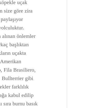
 köpekle uçak
 size göre zira
 paylaşıyor
yolculuktur.
n alınan önlemler
rkaç başlıktan
kların uçakta
, Amerikan
 Fila Brasiliero,
Bullterrier gibi
kler farklılık
ağa kabul edilip
ı sıra burnu basık