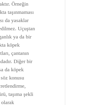
ktır. Örneğin
çakta taşınmaması
sı da yasaklar
 edilmez. Uçuştan
ganlık ya da bir
akta köpek
ları, çantanın
dadır. Diğer bir
ysa da köpek
m söz konusu
cretlendirme,
rü, taşıma şekli
 olarak