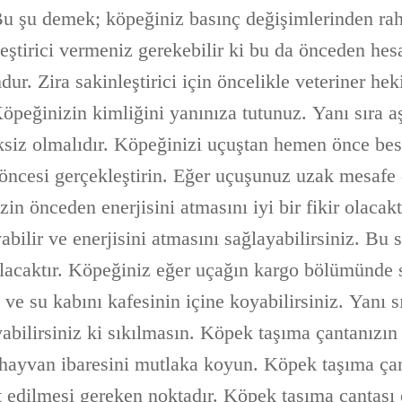
Bu şu demek; köpeğiniz basınç değişimlerinden raha
eştirici vermeniz gerekebilir ki bu da önceden hes
ur. Zira sakinleştirici için öncelikle veteriner he
öpeğinizin kimliğini yanınıza tutunuz. Yanı sıra a
ksiz olmalıdır. Köpeğinizi uçuştan hemen önce be
ş öncesi gerçekleştirin. Eğer uçuşunuz uzak mesafe
n önceden enerjisini atmasını iyi bir fikir olacak
bilir ve enerjisini atmasını sağlayabilirsiniz. Bu
olacaktır. Köpeğiniz eğer uçağın kargo bölümünde
e su kabını kafesinin içine koyabilirsiniz. Yanı sı
bilirsiniz ki sıkılmasın. Köpek taşıma çantanızın 
 hayvan ibaresini mutlaka koyun. Köpek taşıma çan
at edilmesi gereken noktadır. Köpek taşıma çantas