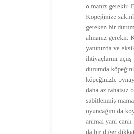
olmanız gerekir. 
Köpeğinize sakinl
gereken bir durumd
almanız gerekir. K
yanınızda ve eksi
ihtiyaçlarını uçu
durumda köpeğinizi
köpeğinizle oynaya
daha az rahatsız 
sabitlenmiş mama v
oyuncağını da koya
animal yani canlı
da bir diğer dikk