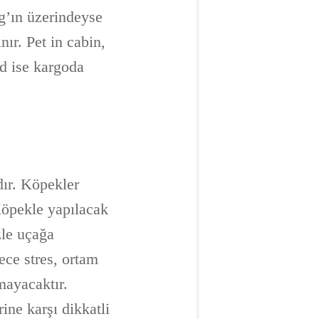
kg’ın üzerindeyse
ır. Pet in cabin,
ld ise kargoda
ır. Köpekler
Köpekle yapılacak
zle uçağa
ece stres, ortam
mayacaktır.
ine karşı dikkatli