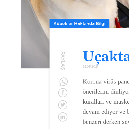
Köpekler Hakkında Bilgi
Uçakta
PAYLAŞ
25.05.2021
Korona virüs pand
önerilerini dinli
kuralları ve mask
devam ediyor ve b
benzeri derken se